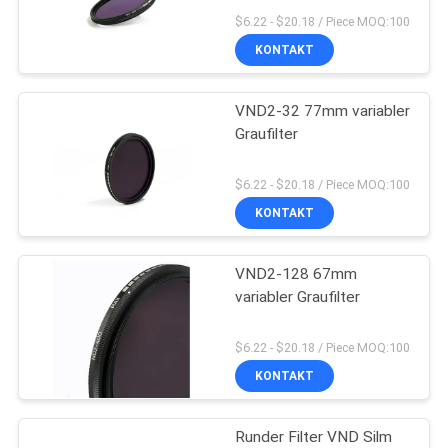
$6.22 - $20.18 / Piece MOQ:100
KONTAKT
PRIVACY
13
POLICY
VND2-32 77mm variabler
MCUV-Filter
Graufilter
$6.22 - $20.18 / Piece MOQ:100
KONTAKT
VND2-128 67mm
9
variabler Graufilter
Filter ND8
$6.22 - $20.18 / Piece MOQ:100
KONTAKT
Runder Filter VND Silm