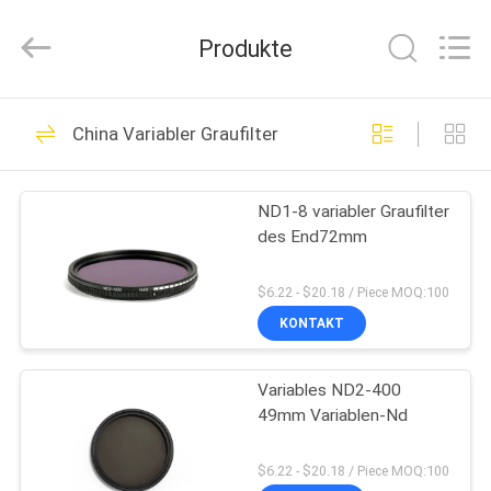
Bright
Shadow
Technology
Produkte
Ltd..
All
Rights
Reserved.
HAUS
24
China Variabler Graufilter
Kameraobjektiv-
PRODUKTE
Filter
ND1-8 variabler Graufilter
des End72mm
ÜBER
UNS
$6.22 - $20.18 / Piece MOQ:100
KONTAKT
13
FABRIK-
Quadratische
Variables ND2-400
AUSFLUG
49mm Variablen-Nd
Kamera-Filter
QUALITÄTSKONTROLLE
$6.22 - $20.18 / Piece MOQ:100