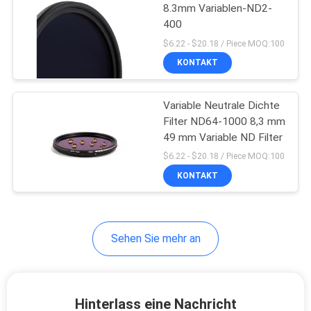
8.3mm Variablen-ND2-
400
6
$6.22 - $20.18 / Piece MOQ:100
KONTAKT
Filter ND1000
Variable Neutrale Dichte
Filter ND64-1000 8,3 mm
49 mm Variable ND Filter
$6.22 - $20.18 / Piece MOQ:100
KONTAKT
11
Neutraler Nachtfilter
Sehen Sie mehr an
Hinterlass eine Nachricht