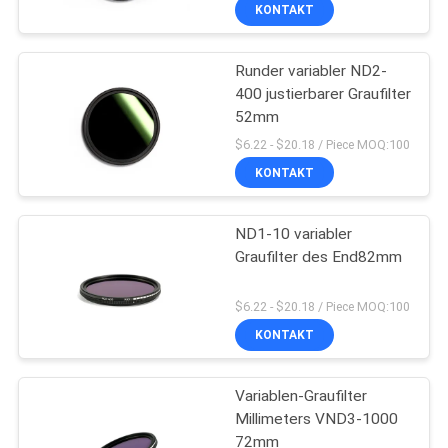
KONTAKT
TRETEN
Runder variabler ND2-
SIE
13
400 justierbarer Graufilter
MIT
52mm
UVkamera-Filter
UNS
$6.22 - $20.18 / Piece MOQ:100
IN
KONTAKT
VERBINDUNG
ND1-10 variabler
Graufilter des End82mm
FORDERN
7
SIE
$6.22 - $20.18 / Piece MOQ:100
KONTAKT
EIN
UVir schnitt Filter
ZITAT
Variablen-Graufilter
Millimeters VND3-1000
SITEMAP
72mm