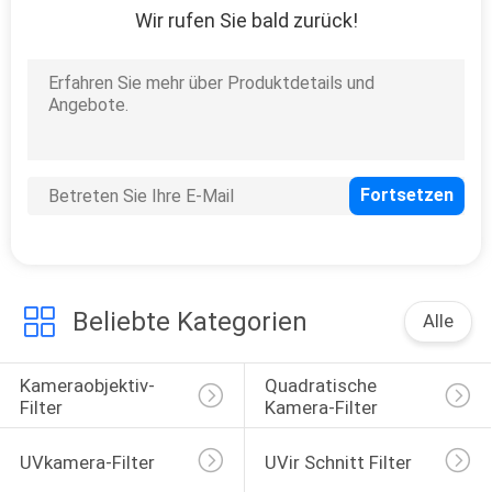
Wir rufen Sie bald zurück!
12
Neutraler Dichte-
Linsen-Filter
16
Abgestufter
Beliebte Kategorien
Alle
Graufilter
Kameraobjektiv-
Quadratische 
Filter
Kamera-Filter
UVkamera-Filter
UVir Schnitt Filter