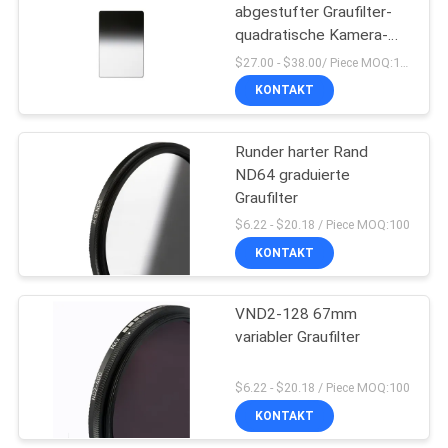
abgestufter Graufilter-
quadratische Kamera-
Filter
$27.00 - $38.00/ Piece MOQ:100
KONTAKT
Runder harter Rand
ND64 graduierte
Graufilter
$6.22 - $20.18 / Piece MOQ:100
KONTAKT
VND2-128 67mm
variabler Graufilter
$6.22 - $20.18 / Piece MOQ:100
KONTAKT