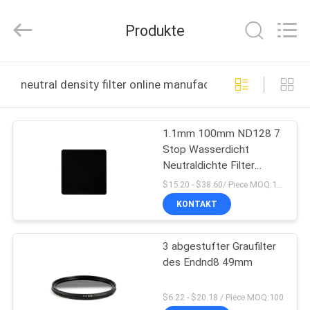
Bright
Shadow
Technology
Produkte
Ltd..
All
Rights
Reserved.
HAUS
neutral density filter online manufacture
PRODUKTE
1.1mm 100mm ND128 7
Stop Wasserdicht
ÜBER
Neutraldichte Filter
UNS
Mehrschichtbeschichtungen
$15.20 - $38.60/ Piece MOQ:100
Kamera Quadrat Kamera
KONTAKT
Filter
FABRIK-
3 abgestufter Graufilter
AUSFLUG
des Endnd8 49mm
QUALITÄTSKONTROLLE
$6.22 - $20.18 / Piece MOQ:100