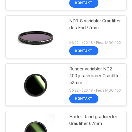
KONTAKT
TRETEN
ND1-8 variabler Graufilter
SIE
des End72mm
MIT
UNS
$6.22 - $20.18 / Piece MOQ:100
IN
KONTAKT
VERBINDUNG
Runder variabler ND2-
400 justierbarer Graufilter
FORDERN
52mm
SIE
$6.22 - $20.18 / Piece MOQ:100
KONTAKT
EIN
ZITAT
Harter Rand graduierter
Graufilter 67mm
SITEMAP