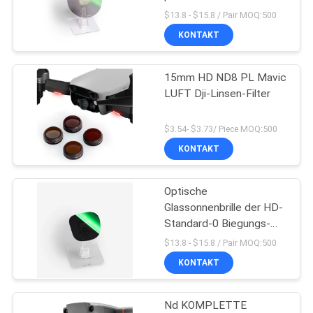
$13.8 - $15.8 / Pair MOQ:500
KONTAKT
PRIVACY
13
POLICY
15mm HD ND8 PL Mavic
MCUV-Filter
LUFT Dji-Linsen-Filter
$3.54- $3.73/ Piece MOQ:500
KONTAKT
Optische
9
Glassonnenbrille der HD-
Standard-0 Biegungs-
Filter ND8
1.0mm
$13.8 - $15.8 / Pair MOQ:500
KONTAKT
Nd KOMPLETTE