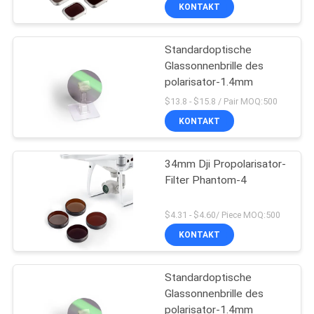
KONTAKT
TRETEN
Standardoptische
SIE
13
Glassonnenbrille des
MIT
polarisator-1.4mm
UVkamera-Filter
UNS
$13.8 - $15.8 / Pair MOQ:500
IN
KONTAKT
VERBINDUNG
34mm Dji Propolarisator-
Filter Phantom-4
FORDERN
7
SIE
$4.31 - $4.60/ Piece MOQ:500
KONTAKT
EIN
UVir schnitt Filter
ZITAT
Standardoptische
Glassonnenbrille des
SITEMAP
polarisator-1.4mm