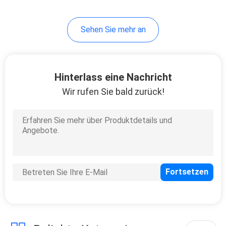
12
Sehen Sie mehr an
Neutraler Dichte-
Linsen-Filter
Hinterlass eine Nachricht
Wir rufen Sie bald zurück!
16
Abgestufter
Graufilter