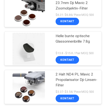
23.7mm Dji Mavic 2
Zoomobjektiv-Filter
6
$6.31- $6.86/ Piece MOQ:500
KONTAKT
Filter ND1000
Helle bunte optische
Glassonnenbrille 7.8g
$13.8 - $15.8 / Pair MOQ:500
KONTAKT
11
2 Halt ND4 PL Mavic 2
Neutraler Nachtfilter
Propolarisator Dji-Linsen-
Filter
$3.37- $3.54/ Piece MOQ:500
KONTAKT