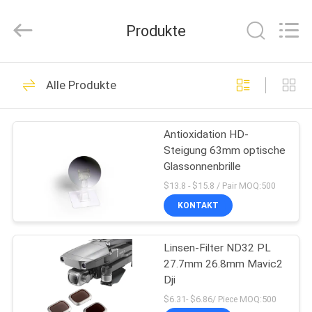
Bright
Shadow
Technology
Produkte
Ltd..
All
Rights
Reserved.
HAUS
24
Alle Produkte
Kameraobjektiv-
PRODUKTE
Filter
Antioxidation HD-
Steigung 63mm optische
ÜBER
Glassonnenbrille
UNS
$13.8 - $15.8 / Pair MOQ:500
KONTAKT
13
FABRIK-
Quadratische
Linsen-Filter ND32 PL
AUSFLUG
27.7mm 26.8mm Mavic2
Kamera-Filter
Dji
QUALITÄTSKONTROLLE
$6.31- $6.86/ Piece MOQ:500