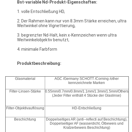
Bst-
variable Nd-
Produkt-Eigenschaften:
1. volle Entschließung HD,
2. Der Rahmen kann nur von 8.3mm Stärke erreichen, ultra
Weitwinkel ohne Vignettierung,
3. begrenzter Nd-Halt, kein x-Kennzeichen wenn ultra
Weitwinkelobjektiv benutzt,
4. minimale Farbform
Produktbeschreibung:
Glasmaterial
AGC /Germany SCHOTT /Corning /other
kennzeichnete Marken
Filter-Linsen-Stärke
0.55mm/0.7mm/0.8mm/1.1mm/1.3mm/1.5mm/Others
(Jeder Filter enthält 4 Stücke der Glaslinse)
Filter-Objektivauflösung
HD-Entschließung
Beschichtung
Doppelseitiges AR (anti--reflecti auf Beschichtung),
Doppelseitiger AF (wasserdicht, Ölbeweis und
Kratzerbeweis Beschichtung)