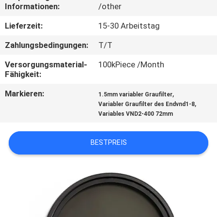
Informationen:
/other
TRETEN
Lieferzeit:
15-30 Arbeitstag
SIE
Zahlungsbedingungen:
T/T
MIT
Versorgungsmaterial-
100kPiece /Month
UNS
Fähigkeit:
IN
Markieren:
,
1.5mm variabler Graufilter
VERBINDUNG
,
Variabler Graufilter des Endvnd1-8
Variables VND2-400 72mm
FORDERN
BESTPREIS
SIE
EIN
ZITAT
SITEMAP