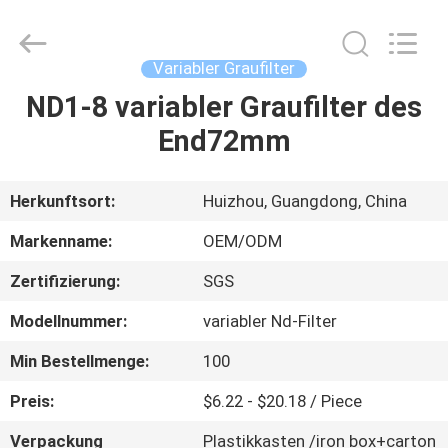
Bright
Shadow
Technology
Ltd..
All
Variabler Graufilter
Rights
Reserved.
ND1-8 variabler Graufilter des
HAUS
End72mm
PRODUKTE
Herkunftsort:
Huizhou, Guangdong, China
ÜBER
Markenname:
OEM/ODM
UNS
Zertifizierung:
SGS
Modellnummer:
variabler Nd-Filter
FABRIK-
AUSFLUG
Min Bestellmenge:
100
Preis:
$6.22 - $20.18 / Piece
QUALITÄTSKONTROLLE
Verpackung
Plastikkasten /iron box+carton