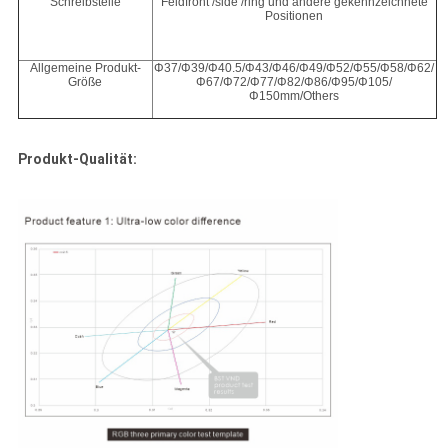
Schreibstelle
Feldfront /side /ring und andere gekennzeichnete
Positionen
Allgemeine Produkt-
Φ37/Φ39/Φ40.5/Φ43/Φ46/Φ49/Φ52/Φ55/Φ58/Φ62/
Größe
Φ67/Φ72/Φ77/Φ82/Φ86/Φ95/Φ105/
Φ150mm/Others
Produkt-Qualität: