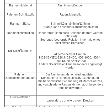
Rahmen-Material
Aluminium-/Copper
Rahmen-Schnittstelle
Faden /Magnetic
Rahmen-Stärke
8.3mm/9.2mm/9.5mm/11.5mm
(Stärke kann besonders anzufertigen sein)
Rahmenkonstruktion
Unbegrenzt: (kann nach Belieben gedreht werden
360 Grad)
Begrenzt: (begrenzte Rotation innerhalb eines
bestimmten Bereiches)
Nd-
Spezifikationen
Allgemeine Spezifikation:
ND2-32 /ND2-128 /ND2-400, ND3-1000, ND64-
1000, ND2000~ND4000,
Andere
Spezifikation
kann besonders angefertigt
werden
Rahmen-
Der Aluminiumrahmen wird anodisiert,
Oberflächenbehandlung
Der kupferne Rahmen schwärzt Behandlung,
Die herkömmliche Behandlung ist Mattschwarzes,
und verschiedene Farben können auch besonders
angefertigt werden.
Druckverfahren
Laser, der
/s
graviert, creen Drucken