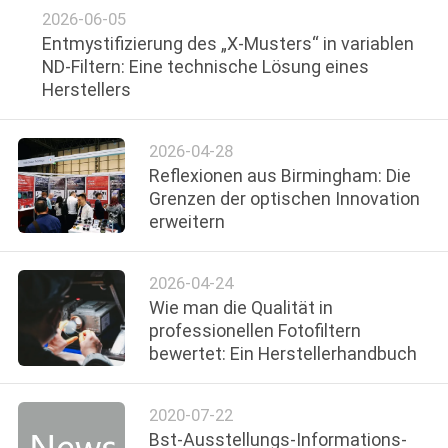
2026-06-05
Entmystifizierung des „X-Musters“ in variablen
PRIVACY
ND-Filtern: Eine technische Lösung eines
POLICY
Herstellers
2026-04-28
Reflexionen aus Birmingham: Die
Grenzen der optischen Innovation
erweitern
2026-04-24
Wie man die Qualität in
professionellen Fotofiltern
bewertet: Ein Herstellerhandbuch
2020-07-22
Bst-Ausstellungs-Informations-