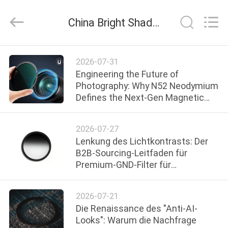
Bright
Shadow
Technology
China Bright Shadow Technology Ltd. Unternehmens-News
Ltd..
All
Rights
Reserved.
HAUS
2026-07-31
Engineering the Future of
PRODUKTE
Photography: Why N52 Neodymium
Defines the Next-Gen Magnetic
Filter Ecosystem
ÜBER
2026-07-27
UNS
Lenkung des Lichtkontrasts: Der
B2B-Sourcing-Leitfaden für
Premium-GND-Filter für
FABRIK-
Landschafts- und Drohnenmarken
AUSFLUG
2026-07-21
Die Renaissance des "Anti-AI-
QUALITÄTSKONTROLLE
Looks": Warum die Nachfrage