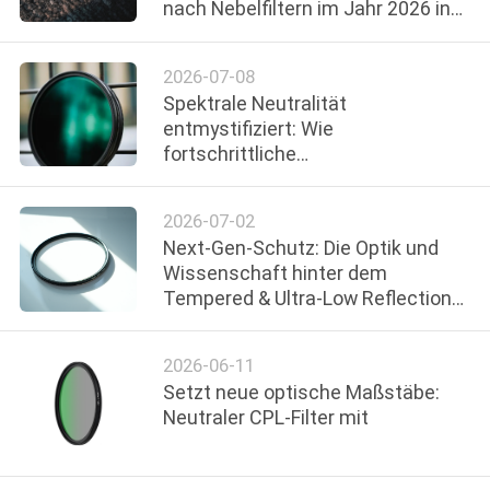
nach Nebelfiltern im Jahr 2026 in
die Höhe schnellt
TRETEN
2026-07-08
SIE
Spektrale Neutralität
MIT
entmystifiziert: Wie
fortschrittliche
UNS
Beschichtungstechnologie
IN
Farbstiche in ND-Filtern eliminiert
2026-07-02
VERBINDUNG
Next-Gen-Schutz: Die Optik und
Wissenschaft hinter dem
Tempered & Ultra-Low Reflection
FORDERN
UV Filter
SIE
2026-06-11
EIN
Setzt neue optische Maßstäbe:
ZITAT
Neutraler CPL-Filter mit
SITEMAP