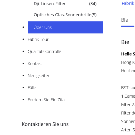
Fabrik
Dji-Linsen-Filter
(34)
Optisches Glas-Sonnenbrille
(5)
Bie
Über Uns
Fabrik Tour
Bie
Qualitätskontrolle
Helle 
Hong K
Kontakt
Huizho
Neuigkeiten
Fälle
BST spe
1.Camer
Fordern Sie Ein Zitat
Filter 
Filter 
Sonnenb
Kontaktieren Sie uns
Arten 5