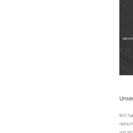
Unse
BST hat
optisc
von ver