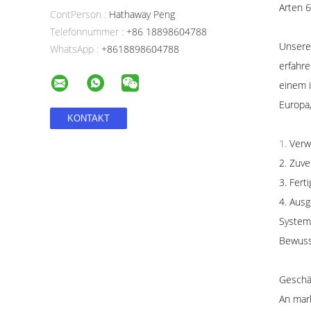
Arten 6
ContPerson :
Hathaway Peng
Telefonnummer :
+86 18898604788
Unsere 
WhatsApp :
+8618898604788
erfahre
einem i
Europa,
1.
Verw
2. Zuv
3. Fer
4. Ausg
System
Bewusst
Geschäf
An mark