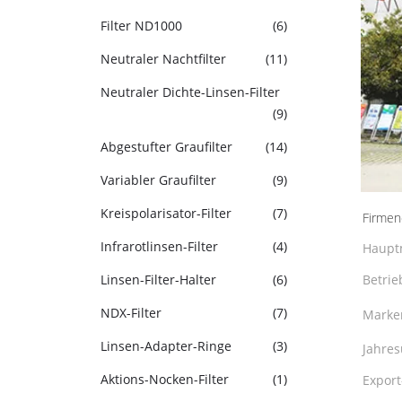
Filter ND1000
(6)
Neutraler Nachtfilter
(11)
Neutraler Dichte-Linsen-Filter
(9)
Abgestufter Graufilter
(14)
Variabler Graufilter
(9)
Kreispolarisator-Filter
(7)
Firmend
Infrarotlinsen-Filter
(4)
Haupt
Linsen-Filter-Halter
(6)
Betrie
NDX-Filter
(7)
Marke
Linsen-Adapter-Ringe
(3)
Jahres
Aktions-Nocken-Filter
(1)
Export