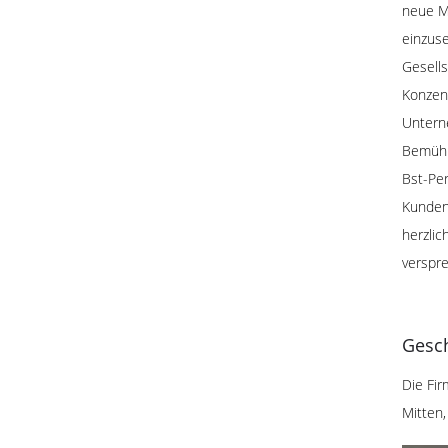
neue Ma
einzuse
Gesell
Konzent
Untern
Bemühu
Bst-Pe
Kunden.
herzlic
verspr
Gesc
Die Fir
Mitten,