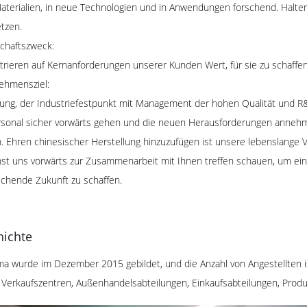
terialien, in neue Technologien und in Anwendungen forschend. Halten 
tzen.
schaftszweck:
rieren auf Kernanforderungen unserer Kunden Wert, für sie zu schaffen
ehmensziel:
ng, der Industriefestpunkt mit Management der hohen Qualität und R
rsonal sicher vorwärts gehen und die neuen Herausforderungen annehm
 Ehren chinesischer Herstellung hinzuzufügen ist unsere lebenslange Ve
hst uns vorwärts zur Zusammenarbeit mit Ihnen treffen schauen, um ein 
echende Zukunft zu schaffen.
hichte
ma wurde im Dezember 2015 gebildet, und die Anzahl von Angestellten 
 Verkaufszentren, Außenhandelsabteilungen, Einkaufsabteilungen, Produ