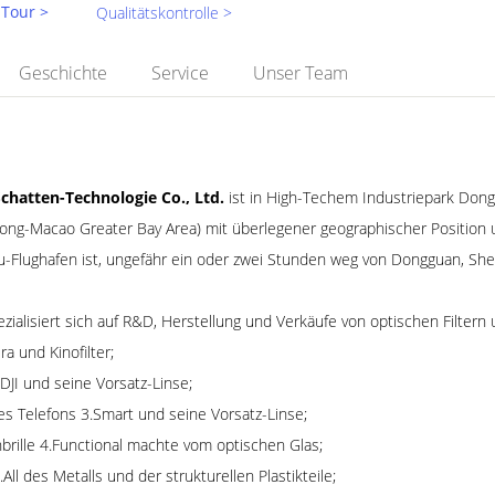
 Tour >
Qualitätskontrolle >
Geschichte
Service
Unser Team
Schatten-Technologie Co., Ltd.
ist in High-Techem Industriepark Dong
ong-Macao Greater Bay Area) mit überlegener geographischer Positio
u-Flughafen ist, ungefähr ein oder zwei Stunden weg von Dongguan, S
zialisiert sich auf R&D, Herstellung und Verkäufe von optischen Filtern
a und Kinofilter;
2.DJI und seine Vorsatz-Linse;
des Telefons 3.Smart und seine Vorsatz-Linse;
rille 4.Functional machte vom optischen Glas;
.All des Metalls und der strukturellen Plastikteile;