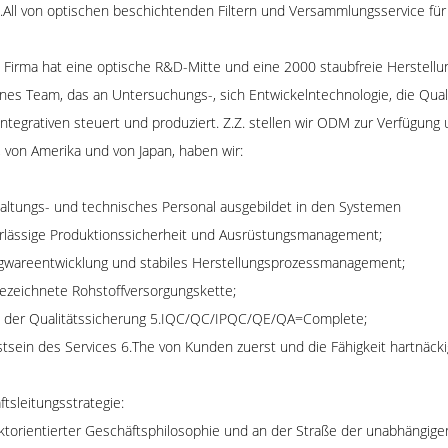
.All von optischen beschichtenden Filtern und Versammlungsservice für
Firma hat eine optische R&D-Mitte und eine 2000 staubfreie Herstellun
nes Team, das an Untersuchungs-, sich Entwickelntechnologie, die Quali
ntegrativen steuert und produziert. Z.Z. stellen wir ODM zur Verfügun
 von Amerika und von Japan, haben wir:
altungs- und technisches Personal ausgebildet in den Systemen
erlässige Produktionssicherheit und Ausrüstungsmanagement;
tigwareentwicklung und stabiles Herstellungsprozessmanagement;
ezeichnete Rohstoffversorgungskette;
 der Qualitätssicherung 5.IQC/QC/IPQC/QE/QA=Complete;
sein des Services 6.The von Kunden zuerst und die Fähigkeit hartnäck
tsleitungsstrategie:
torientierter Geschäftsphilosophie und an der Straße der unabhängigen