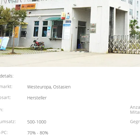
etails:
markt:
Westeuropa, Ostasien
bsart:
Hersteller
Anza
n:
Mita
umsatz:
Gegr
500-1000
-PC:
70% - 80%