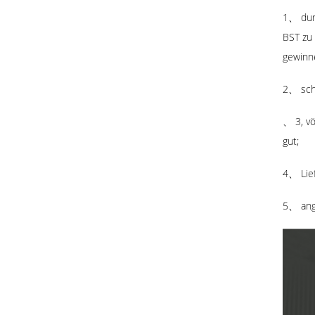
1、 dur
BST zu 
gewinn
2、 sch
、 3, vö
gut;
4、 Lief
5、 ang