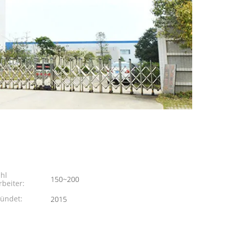
hl
150~200
rbeiter:
ündet:
2015