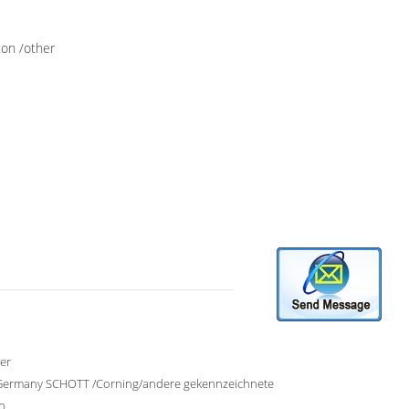
ton /other
ter
Germany SCHOTT /Corning/andere gekennzeichnete
n