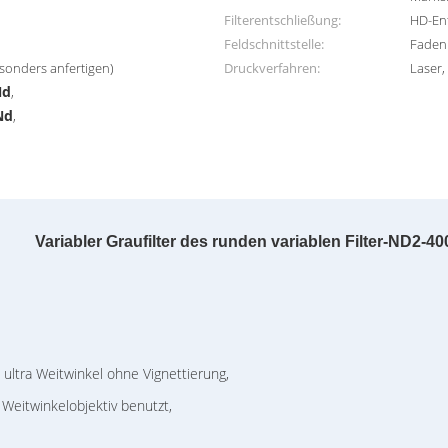
Filterentschließung:
HD-En
Feldschnittstelle:
Faden
sonders anfertigen)
Druckverfahren:
Laser,
Nd
,
Nd
,
Variabler Graufilter des runden variablen Filter-ND2-40
ultra Weitwinkel ohne Vignettierung,
 Weitwinkelobjektiv benutzt,