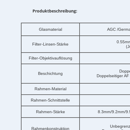
Produktbeschreibung:
Glasmaterial
AGC /Germa
0.55m
Filter-Linsen-Stärke
(J
Filter-Objektivauflösung
Doppe
Beschichtung
Doppelseitiger AF
Rahmen-Material
Rahmen-Schnittstelle
Rahmen-Stärke
8.3mm/9.2mm/9.5
Unbegrenzt
Rahmenkonstruktion