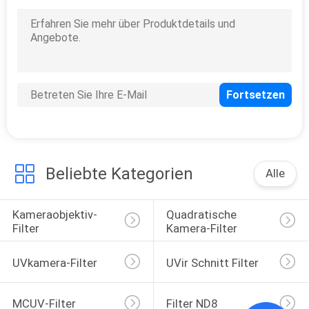
6
Filter ND1000
Beliebte Kategorien
Alle
11
Kameraobjektiv-
Quadratische 
Neutraler Nachtfilter
Filter
Kamera-Filter
UVkamera-Filter
UVir Schnitt Filter
MCUV-Filter
Filter ND8