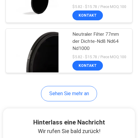
$5.82 - $15.78 / Piece MOQ:100
KONTAKT
PRIVACY
13
POLICY
Neutraler Filter 77mm
MCUV-Filter
der Dichte-Nd8 Nd64
Nd1000
$5.82 - $15.78 / Piece MOQ:100
KONTAKT
9
Sehen Sie mehr an
Filter ND8
Hinterlass eine Nachricht
Wir rufen Sie bald zurück!