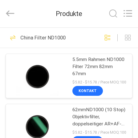
Bright
Shadow
Technology
Produkte
Ltd..
All
Rights
Reserved.
HAUS
24
China Filter ND1000
Kameraobjektiv-
PRODUKTE
Filter
5.5mm Rahmen ND1000
Filter 72mm 82mm
ÜBER
67mm
UNS
$5.82 - $15.78 / Piece MOQ:100
KONTAKT
13
FABRIK-
Quadratische
62mmND1000 (10 Stop)
AUSFLUG
Objektivfilter,
Kamera-Filter
doppelseitiger AR+AF-
QUALITÄTSKONTROLLE
Beschichtungsfilter mit
$5.82 - $15.78 / Piece MOQ:100