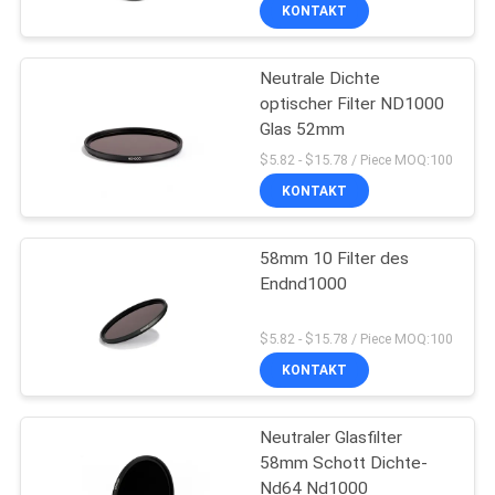
Ultra-Schlanker
KONTAKT
Neutraldichte
TRETEN
Neutrale Dichte
SIE
13
optischer Filter ND1000
MIT
Glas 52mm
UVkamera-Filter
UNS
$5.82 - $15.78 / Piece MOQ:100
IN
KONTAKT
VERBINDUNG
58mm 10 Filter des
Endnd1000
FORDERN
7
SIE
$5.82 - $15.78 / Piece MOQ:100
KONTAKT
EIN
UVir schnitt Filter
ZITAT
Neutraler Glasfilter
58mm Schott Dichte-
SITEMAP
Nd64 Nd1000