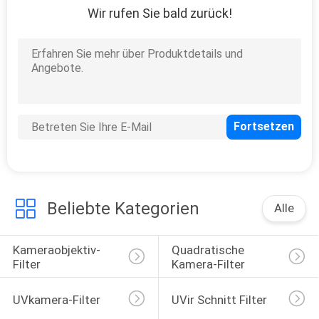
Wir rufen Sie bald zurück!
12
Neutraler Dichte-
Linsen-Filter
16
Abgestufter
Beliebte Kategorien
Alle
Graufilter
Kameraobjektiv-
Quadratische 
Filter
Kamera-Filter
UVkamera-Filter
UVir Schnitt Filter