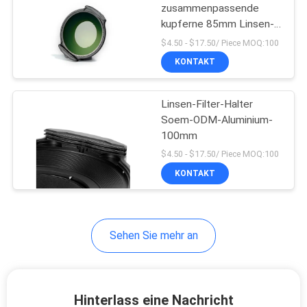
zusammenpassende
kupferne 85mm Linsen-
6
Filter-Halter
$4.50 - $17.50/ Piece MOQ:100
KONTAKT
Filter ND1000
Linsen-Filter-Halter
Soem-ODM-Aluminium-
100mm
$4.50 - $17.50/ Piece MOQ:100
KONTAKT
11
Neutraler Nachtfilter
Sehen Sie mehr an
Hinterlass eine Nachricht