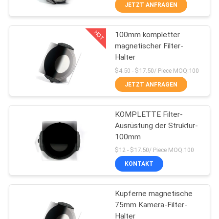
JETZT ANFRAGEN
TRETEN
HOT
100mm kompletter
SIE
13
magnetischer Filter-
MIT
Halter
UVkamera-Filter
UNS
$4.50 - $17.50/ Piece MOQ:100
IN
JETZT ANFRAGEN
VERBINDUNG
KOMPLETTE Filter-
Ausrüstung der Struktur-
FORDERN
100mm
7
SIE
$12 - $17.50/ Piece MOQ:100
KONTAKT
EIN
UVir schnitt Filter
ZITAT
Kupferne magnetische
75mm Kamera-Filter-
SITEMAP
Halter