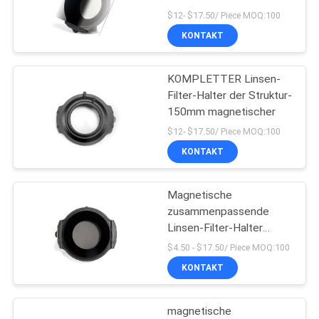
$12- $17.50/ Piece MOQ:100
KONTAKT
PRIVACY
13
POLICY
KOMPLETTER Linsen-
MCUV-Filter
Filter-Halter der Struktur-
150mm magnetischer
$12- $17.50/ Piece MOQ:100
KONTAKT
Magnetische
9
zusammenpassende
Linsen-Filter-Halter
Filter ND8
Soems 75mm
$4.50 - $17.50/ Piece MOQ:100
KONTAKT
magnetische