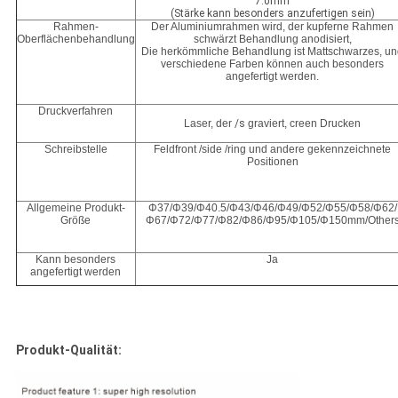
7.0mm
(Stärke kann besonders anzufertigen sein)
Rahmen-
Der Aluminiumrahmen wird, der kupferne Rahmen
Oberflächenbehandlung
schwärzt Behandlung anodisiert,
Die herkömmliche Behandlung ist Mattschwarzes, u
verschiedene Farben können auch besonders
angefertigt werden.
Druckverfahren
Laser, der
/s
graviert, creen Drucken
Schreibstelle
Feldfront /side /ring und andere gekennzeichnete
Positionen
Allgemeine Produkt-
Φ37/Φ39/Φ40.5/Φ43/Φ46/Φ49/Φ52/Φ55/Φ58/Φ62/
Größe
Φ67/Φ72/Φ77/Φ82/Φ86/Φ95/Φ105/Φ150mm/Other
Kann besonders
Ja
angefertigt werden
Produkt-Qualität: