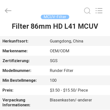
Bright
Shadow
Technology
Ltd..
All
MCUV-Filter
Rights
Reserved.
Filter 86mm HD L41 MCUV
HAUS
PRODUKTE
Herkunftsort:
Guangdong, China
Markenname:
OEM/ODM
ÜBER
Zertifizierung:
SGS
UNS
Modellnummer:
Runder Filter
FABRIK-
Min Bestellmenge:
100
AUSFLUG
Preis:
$3.50 - $15.50/ Piece
Verpackung
Blasenkasten/-anderer
QUALITÄTSKONTROLLE
Informationen: