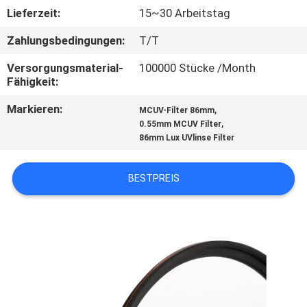
Lieferzeit:
15~30 Arbeitstag
TRETEN
Zahlungsbedingungen:
T/T
SIE
Versorgungsmaterial-
100000 Stücke /Month
MIT
Fähigkeit:
UNS
Markieren:
,
MCUV-Filter 86mm
IN
,
0.55mm MCUV Filter
86mm Lux UVlinse Filter
VERBINDUNG
BESTPREIS
FORDERN
SIE
EIN
ZITAT
SITEMAP