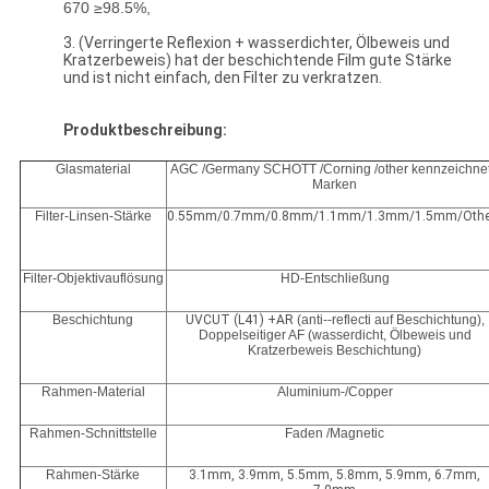
670 ≥98.5%,
3. (Verringerte Reflexion + wasserdichter, Ölbeweis und
Kratzerbeweis) hat der beschichtende Film gute Stärke
und ist nicht einfach, den Filter zu verkratzen.
Produktbeschreibung:
Glasmaterial
AGC /Germany SCHOTT /Corning /other kennzeichne
Marken
Filter-Linsen-Stärke
0.55mm/0.7mm/0.8mm/1.1mm/1.3mm/1.5mm/Othe
Filter-Objektivauflösung
HD-Entschließung
Beschichtung
UVCUT (L41) +AR
(anti--reflecti auf Beschichtung),
Doppelseitiger AF (wasserdicht, Ölbeweis und
Kratzerbeweis Beschichtung)
Rahmen-Material
Aluminium-/Copper
Rahmen-Schnittstelle
Faden /Magnetic
Rahmen-Stärke
3.1mm, 3.9mm, 5.5mm, 5.8mm, 5.9mm, 6.7mm,