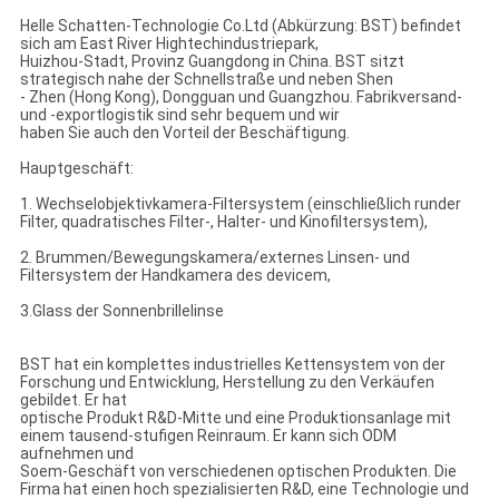
Helle Schatten-Technologie Co.Ltd (Abkürzung: BST) befindet
sich am East River Hightechindustriepark,
Huizhou-Stadt, Provinz Guangdong in China. BST sitzt
strategisch nahe der Schnellstraße und neben Shen
- Zhen (Hong Kong), Dongguan und Guangzhou. Fabrikversand-
und -exportlogistik sind sehr bequem und wir
haben Sie auch den Vorteil der Beschäftigung.
Hauptgeschäft:
1. Wechselobjektivkamera-Filtersystem (einschließlich runder
Filter, quadratisches Filter-, Halter- und Kinofiltersystem),
2. Brummen/Bewegungskamera/externes Linsen- und
Filtersystem der Handkamera des devicem,
3.Glass der Sonnenbrillelinse
BST hat ein komplettes industrielles Kettensystem von der
Forschung und Entwicklung, Herstellung zu den Verkäufen
gebildet. Er hat
optische Produkt R&D-Mitte und eine Produktionsanlage mit
einem tausend-stufigen Reinraum. Er kann sich ODM
aufnehmen und
Soem-Geschäft von verschiedenen optischen Produkten. Die
Firma hat einen hoch spezialisierten R&D, eine Technologie und