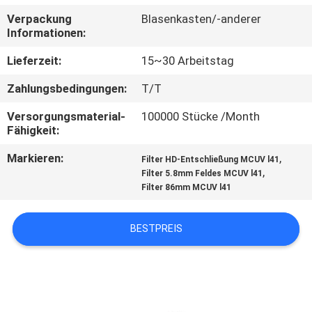
Verpackung
Blasenkasten/-anderer
TRETEN
Informationen:
SIE
Lieferzeit:
15~30 Arbeitstag
MIT
Zahlungsbedingungen:
T/T
UNS
Versorgungsmaterial-
100000 Stücke /Month
IN
Fähigkeit:
VERBINDUNG
Markieren:
,
Filter HD-Entschließung MCUV l41
,
Filter 5.8mm Feldes MCUV l41
Filter 86mm MCUV l41
FORDERN
SIE
BESTPREIS
EIN
ZITAT
SITEMAP