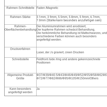
Rahmen-Schnittstelle
Faden /Magnetic
Rahmen-Stärke
3.1mm, 3.9mm, 5.5mm, 5.8mm, 5.9mm, 6.7mm,
7.0mm (Stärke kann besonders anzufertigen sein)
Rahmen-
Der Aluminiumrahmen wird anodisiert,
Oberflächenbehandlung
Der kupferne Rahmen schwärzt Behandlung,
Die herkömmliche Behandlung ist Mattschwarzes, und
verschiedene Farben können auch besonders
angefertigt werden.
Druckverfahren
Laser, der
/s
graviert, creen Drucken
Schreibstelle
Feldfront /side /ring und andere gekennzeichnete
Positionen
Allgemeine Produkt-
Φ37/Φ39/Φ40.5/Φ43/Φ46/Φ49/Φ52/Φ55/Φ58/Φ62Φ6
Größe
Φ72/Φ77/Φ82/Φ86/Φ95/Φ105/Φ150mm/Others
Kann besonders
Ja
angefertigt werden