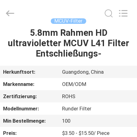
Bright
Shadow
Technology
Ltd..
All
MCUV-Filter
Rights
Reserved.
5.8mm Rahmen HD
HAUS
ultravioletter MCUV L41 Filter
PRODUKTE
Entschließungs-
ÜBER
Herkunftsort:
Guangdong, China
UNS
Markenname:
OEM/ODM
Zertifizierung:
ROHS
FABRIK-
Modellnummer:
Runder Filter
AUSFLUG
Min Bestellmenge:
100
QUALITÄTSKONTROLLE
Preis:
$3.50 - $15.50/ Piece