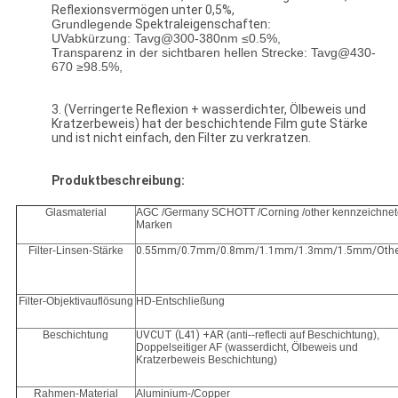
Reflexionsvermögen unter 0,5%,
Grundlegende
Spektraleigenschaften
:
UVabkürzung: Tavg@300-380nm ≤0.5%,
Transparenz in der sichtbaren hellen Strecke: Tavg@430-
670 ≥98.5%,
3. (Verringerte Reflexion + wasserdichter, Ölbeweis und
Kratzerbeweis) hat der beschichtende Film gute Stärke
und ist nicht einfach, den Filter zu verkratzen.
Produktbeschreibung:
Glasmaterial
AGC /Germany SCHOTT /Corning /other kennzeichnet
Marken
Filter-Linsen-Stärke
0.55mm/0.7mm/0.8mm/1.1mm/1.3mm/1.5mm/Othe
Filter-Objektivauflösung
HD-Entschließung
Beschichtung
UVCUT (L41) +AR
(anti--reflecti auf Beschichtung),
Doppelseitiger AF (wasserdicht, Ölbeweis und
Kratzerbeweis Beschichtung)
Rahmen-Material
Aluminium-/Copper