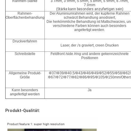
Rahmen-Stärke
3.1mm, 3.9mm, 5.5mm, 5.8mm, 5.9mm, 6.7mm,
7.0mm
(Stärke kann besonders anzufertigen sein)
Rahmen-
Der Aluminiumrahmen wird, der kupferne Rahmen
Oberflächenbehandlung
schwärzt Behandlung anodisiert,
Die herkömmliche Behandlung ist Mattschwarzes, u
verschiedene Farben können auch besonders
angefertigt werden.
Druckverfahren
Laser, der
/s
graviert, creen Drucken
Schreibstelle
Feldfront /side /ring und andere gekennzeichnete
Positionen
Allgemeine Produkt-
Φ37/Φ39/Φ40.5/Φ43/Φ46/Φ49/Φ52/Φ55/Φ58/Φ62/
Größe
Φ67/Φ72/Φ77/Φ82/Φ86/Φ95/Φ105/Φ150mm/Other
Kann besonders
Ja
angefertigt werden
Produkt-Qualität: