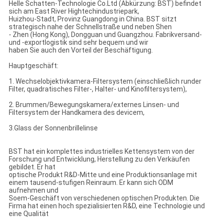
Helle Schatten-Technologie Co.Ltd (Abkürzung: BST) befindet
sich am East River Hightechindustriepark,
Huizhou-Stadt, Provinz Guangdong in China. BST sitzt
strategisch nahe der Schnellstraße und neben Shen
- Zhen (Hong Kong), Dongguan und Guangzhou. Fabrikversand-
und -exportlogistik sind sehr bequem und wir
haben Sie auch den Vorteil der Beschäftigung.
Hauptgeschäft:
1. Wechselobjektivkamera-Filtersystem (einschließlich runder
Filter, quadratisches Filter-, Halter- und Kinofiltersystem),
2. Brummen/Bewegungskamera/externes Linsen- und
Filtersystem der Handkamera des devicem,
3.Glass der Sonnenbrillelinse
BST hat ein komplettes industrielles Kettensystem von der
Forschung und Entwicklung, Herstellung zu den Verkäufen
gebildet. Er hat
optische Produkt R&D-Mitte und eine Produktionsanlage mit
einem tausend-stufigen Reinraum. Er kann sich ODM
aufnehmen und
Soem-Geschäft von verschiedenen optischen Produkten. Die
Firma hat einen hoch spezialisierten R&D, eine Technologie und
eine Qualität