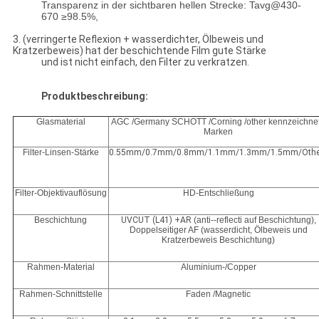
Transparenz in der sichtbaren hellen Strecke: Tavg@430-
670 ≥98.5%,
3. (verringerte Reflexion + wasserdichter, Ölbeweis und
Kratzerbeweis) hat der beschichtende Film gute Stärke
und ist nicht einfach, den Filter zu verkratzen.
Produktbeschreibung:
Glasmaterial
AGC /Germany SCHOTT /Corning /other kennzeichne
Marken
Filter-Linsen-Stärke
0.55mm/0.7mm/0.8mm/1.1mm/1.3mm/1.5mm/Othe
Filter-Objektivauflösung
HD-Entschließung
Beschichtung
UVCUT (L41) +AR
(anti--reflecti auf Beschichtung),
Doppelseitiger AF (wasserdicht, Ölbeweis und
Kratzerbeweis Beschichtung)
Rahmen-Material
Aluminium-/Copper
Rahmen-Schnittstelle
Faden /Magnetic