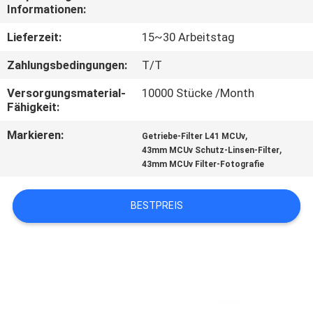
Informationen:
TRETEN
Lieferzeit:
15~30 Arbeitstag
SIE
Zahlungsbedingungen:
T/T
MIT
Versorgungsmaterial-
10000 Stücke /Month
UNS
Fähigkeit:
IN
Markieren:
,
Getriebe-Filter L41 MCUv
VERBINDUNG
,
43mm MCUv Schutz-Linsen-Filter
43mm MCUv Filter-Fotografie
FORDERN
BESTPREIS
SIE
EIN
ZITAT
SITEMAP