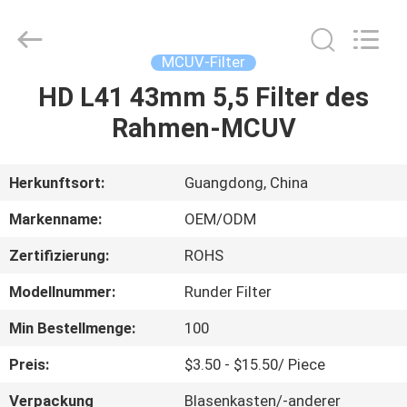
Bright
Shadow
Technology
Ltd..
All
MCUV-Filter
Rights
Reserved.
HD L41 43mm 5,5 Filter des
HAUS
Rahmen-MCUV
PRODUKTE
Herkunftsort:
Guangdong, China
ÜBER
Markenname:
OEM/ODM
UNS
Zertifizierung:
ROHS
Modellnummer:
Runder Filter
FABRIK-
AUSFLUG
Min Bestellmenge:
100
Preis:
$3.50 - $15.50/ Piece
QUALITÄTSKONTROLLE
Verpackung
Blasenkasten/-anderer