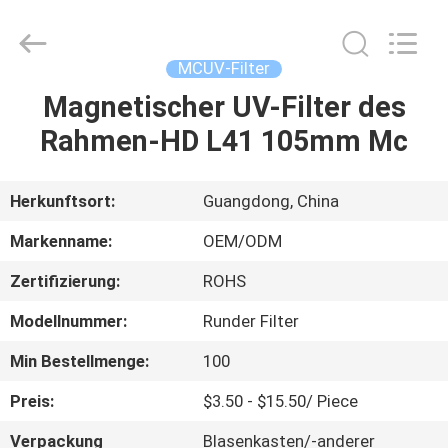
Bright
Shadow
Technology
Ltd..
All
MCUV-Filter
Rights
Reserved.
Magnetischer UV-Filter des
HAUS
Rahmen-HD L41 105mm Mc
PRODUKTE
Herkunftsort:
Guangdong, China
ÜBER
Markenname:
OEM/ODM
UNS
Zertifizierung:
ROHS
Modellnummer:
Runder Filter
FABRIK-
AUSFLUG
Min Bestellmenge:
100
Preis:
$3.50 - $15.50/ Piece
QUALITÄTSKONTROLLE
Verpackung
Blasenkasten/-anderer