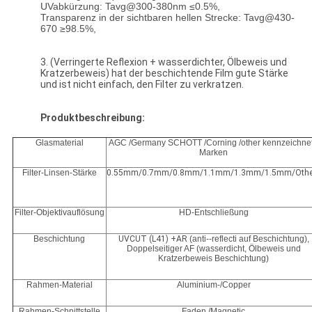
UVabkürzung: Tavg@300-380nm ≤0.5%,
Transparenz in der sichtbaren hellen Strecke: Tavg@430-
670 ≥98.5%,
3. (Verringerte Reflexion + wasserdichter, Ölbeweis und
Kratzerbeweis) hat der beschichtende Film gute Stärke
und ist nicht einfach, den Filter zu verkratzen.
Produktbeschreibung:
Glasmaterial
AGC /Germany SCHOTT /Corning /other kennzeichne
Marken
Filter-Linsen-Stärke
0.55mm/0.7mm/0.8mm/1.1mm/1.3mm/1.5mm/Othe
Filter-Objektivauflösung
HD-Entschließung
Beschichtung
UVCUT (L41) +AR
(anti--reflecti auf Beschichtung),
Doppelseitiger AF (wasserdicht, Ölbeweis und
Kratzerbeweis Beschichtung)
Rahmen-Material
Aluminium-/Copper
Rahmen-Schnittstelle
Faden /Magnetic