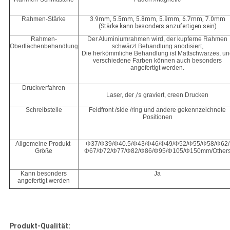
Rahmen-Stärke
3.9mm, 5.5mm, 5.8mm, 5.9mm, 6.7mm, 7.0mm
(Stärke kann besonders anzufertigen sein)
Rahmen-
Der Aluminiumrahmen wird, der kupferne Rahmen
Oberflächenbehandlung
schwärzt Behandlung anodisiert,
Die herkömmliche Behandlung ist Mattschwarzes, u
verschiedene Farben können auch besonders
angefertigt werden.
Druckverfahren
Laser, der
/s
graviert, creen Drucken
Schreibstelle
Feldfront /side /ring und andere gekennzeichnete
Positionen
Allgemeine Produkt-
Φ37/Φ39/Φ40.5/Φ43/Φ46/Φ49/Φ52/Φ55/Φ58/Φ62/
Größe
Φ67/Φ72/Φ77/Φ82/Φ86/Φ95/Φ105/Φ150mm/Other
Kann besonders
Ja
angefertigt werden
Produkt-Qualität: