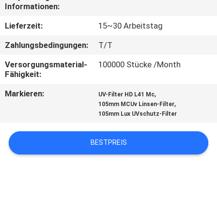
Informationen:
TRETEN
Lieferzeit:
15~30 Arbeitstag
SIE
Zahlungsbedingungen:
T/T
MIT
Versorgungsmaterial-
100000 Stücke /Month
UNS
Fähigkeit:
IN
Markieren:
,
UV-Filter HD L41 Mc
VERBINDUNG
,
105mm MCUv Linsen-Filter
105mm Lux UVschutz-Filter
FORDERN
BESTPREIS
SIE
EIN
ZITAT
SITEMAP