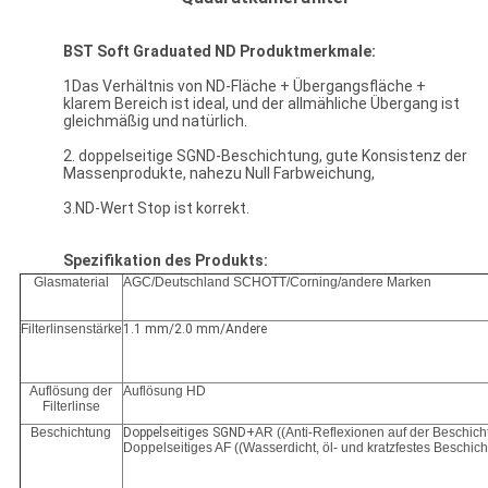
BST Soft Graduated ND Produktmerkmale:
1Das Verhältnis von ND-Fläche + Übergangsfläche +
klarem Bereich ist ideal, und der allmähliche Übergang ist
gleichmäßig und natürlich.
2. doppelseitige SGND-Beschichtung, gute Konsistenz der
Massenprodukte, nahezu Null Farbweichung,
3.ND-Wert Stop ist korrekt.
Spezifikation des Produkts:
Glasmaterial
AGC/Deutschland SCHOTT/Corning/andere Marken
Filterlinsenstärke
1.1 mm/2.0 mm/Andere
Auflösung der
Auflösung HD
Filterlinse
Beschichtung
Doppelseitiges SGND+
AR ((Anti-Reflexionen auf der Beschich
Doppelseitiges AF ((Wasserdicht, öl- und kratzfestes Beschic