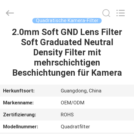
Bright
Shadow
Technology
Ltd..
All
Quadratische Kamera-Filter
Rights
Reserved.
2.0mm Soft GND Lens Filter
HAUS
Soft Graduated Neutral
PRODUKTE
Density Filter mit
mehrschichtigen
ÜBER
Beschichtungen für Kamera
UNS
Herkunftsort:
Guangdong, China
FABRIK-
Markenname:
OEM/ODM
AUSFLUG
Zertifizierung:
ROHS
QUALITÄTSKONTROLLE
Modellnummer:
Quadratfilter