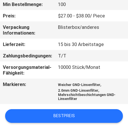
Min Bestellmenge:
100
TRETEN
Preis:
$27.00 - $38.00/ Piece
SIE
Verpackung
Blisterbox/anderes
MIT
Informationen:
UNS
Lieferzeit:
15 bis 30 Arbeitstage
IN
Zahlungsbedingungen:
T/T
VERBINDUNG
Versorgungsmaterial-
10000 Stück/Monat
Fähigkeit:
FORDERN
Markieren:
,
Weicher GND-Linsenfilter
SIE
,
2.0mm GND-Linsenfilter
Mehrschichtbeschichtungen GND-
EIN
Linsenfilter
ZITAT
BESTPREIS
SITEMAP