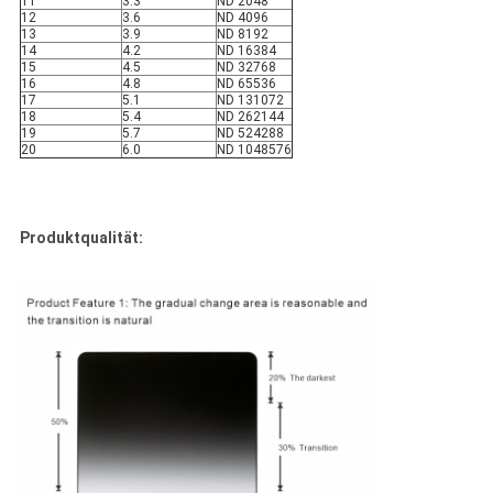
11
3.3
ND 2048
12
3.6
ND 4096
13
3.9
ND 8192
14
4.2
ND 16384
15
4.5
ND 32768
16
4.8
ND 65536
17
5.1
ND 131072
18
5.4
ND 262144
19
5.7
ND 524288
20
6.0
ND 1048576
Produktqualität: