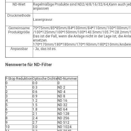
ND-Wert
Regelmäßige Produkte sind ND2/4/8/16/32/64,Kann auch je
anpassen
Druckmethode
Lasergravur
Gemeinsame
75*75mm/85*85mm/84*100mm/84*110mm/100*100mm/
Produktgröße
/100*125mm/100*150mm/100*143.5mm/105.7*128.2mm
Das ist der Fall, wenn die Anlage nicht in der Lage ist, die Anl
ersetzen.
170*170mm/180*180mm/170*190mm/180*210mm/Andere
Anpassbar
- Ja, das ist es.
Nennwerte für ND-Filter
F-Stop Reduktion
Optische Dichte
ND-Nummer
0
0.0
0
1
0.3
ND 2
2
0.6
ND 4
3
0.9
ND 8
4
1.2
ND 16
5
1.5
ND 32
6
1.8
ND 64
7
2.1
ND 128
8
2.4
ND 256
9
2.7
ND 512
10
3.0
ND 1024