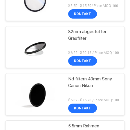
$3.50 - $15.50/ Piece MOQ:100
KONTAKT
82mm abgestufter
Graufilter
$6.22 - $20.18 / Piece MOQ:100
KONTAKT
Nd filtern 49mm Sony
Canon Nikon
$5.82 - $15.78 / Piece MOQ:100
KONTAKT
5.5mm Rahmen