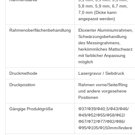
5,8 mm, 5,9 mm, 6,7 mm,
7,0 mm (Dicke kann
angepasst werden)
Rahmenoberflächenbehandlung
Eloxierter Aluminiumrahmen,
Schwärzungsbehandlung
des Messingrahmens,
herkömmliches Mattschwarz
mit farblicher Anpassung
möglich
Druckmethode
Lasergravur / Siebdruck
Druckposition
Rahmen vorne/Seite/Ring
und andere vorgesehene
Positionen
Gängige Produktgröße
Φ37/Φ39/Φ40,5/Φ43/Φ46/
Φ49/Φ52/Φ55/Φ58/Φ62/
Φ67/Φ72/Φ77/Φ82/Φ86/
Φ95/Φ105/Φ150mm/Andere