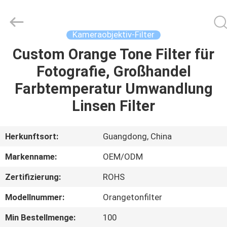
Bright
Shadow
Technology
Ltd..
All
Kameraobjektiv-Filter
Rights
Reserved.
Custom Orange Tone Filter für
HAUS
Fotografie, Großhandel
PRODUKTE
Farbtemperatur Umwandlung
Linsen Filter
ÜBER
UNS
Herkunftsort:
Guangdong, China
Markenname:
OEM/ODM
FABRIK-
Zertifizierung:
ROHS
AUSFLUG
Modellnummer:
Orangetonfilter
QUALITÄTSKONTROLLE
Min Bestellmenge:
100