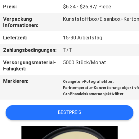
Preis:
$6.34 - $26.87/ Piece
TRETEN
Verpackung
Kunststoffbox/Eisenbox+Karto
SIE
Informationen:
MIT
Lieferzeit:
15-30 Arbeitstag
UNS
Zahlungsbedingungen:
T/T
IN
Versorgungsmaterial-
5000 Stück/Monat
VERBINDUNG
Fähigkeit:
Markieren:
,
Orangeton-Fotografiefilter
FORDERN
Farbtemperatur-Konvertierungsobjektivfi
Großhandelskameraobjektivfilter
SIE
EIN
BESTPREIS
ZITAT
SITEMAP