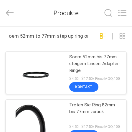
Bright
Shadow
Technology
Produkte
Ltd..
All
Rights
Reserved.
HAUS
oem 52mm to 77mm step up ring online manufacture
PRODUKTE
Soem 52mm bis 77mm
steigern Linsen-Adapter-
ÜBER
Ringe
UNS
$4.50 - $17.50/ Piece MOQ:100
KONTAKT
FABRIK-
Treten Sie Ring 82mm
AUSFLUG
bis 77mm zurück
QUALITÄTSKONTROLLE
$4.50 - $17.50/ Piece MOQ:100