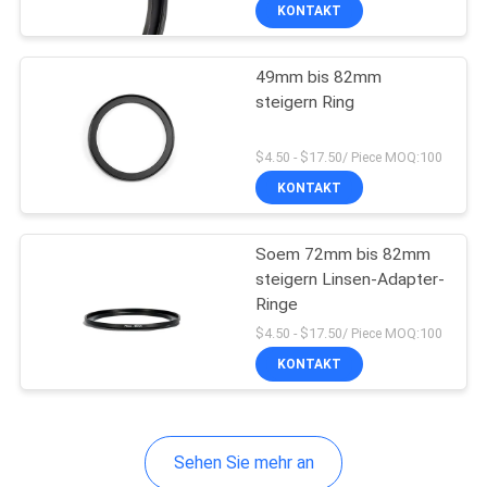
KONTAKT
TRETEN
49mm bis 82mm
SIE
steigern Ring
MIT
UNS
$4.50 - $17.50/ Piece MOQ:100
IN
KONTAKT
VERBINDUNG
Soem 72mm bis 82mm
steigern Linsen-Adapter-
FORDERN
Ringe
SIE
$4.50 - $17.50/ Piece MOQ:100
KONTAKT
EIN
ZITAT
Sehen Sie mehr an
SITEMAP