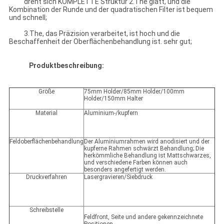
dreht sich KOMPLETTE Struktur 2.The glatt, und die
Kombination der Runde und der quadratischen Filter ist bequem
und schnell;
3.The, das Präzision verarbeitet, ist hoch und die
Beschaffenheit der Oberflächenbehandlung ist. sehr gut;
Produktbeschreibung:
Größe
75mm Holder/85mm Holder/100mm
Holder/150mm Halter
Material
Aluminium-/kupfern
Feldoberflächenbehandlung
Der Aluminiumrahmen wird anodisiert und der
kupferne Rahmen schwärzt Behandlung; Die
herkömmliche Behandlung ist Mattschwarzes,
und verschiedene Farben können auch
besonders angefertigt werden.
Druckverfahren
Lasergravieren/Siebdruck
Schreibstelle
Feldfront, Seite und andere gekennzeichnete