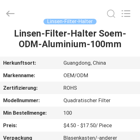
Bright
Shadow
Technology
Ltd..
All
Linsen-Filter-Halter
Rights
Reserved.
Linsen-Filter-Halter Soem-
HAUS
ODM-Aluminium-100mm
PRODUKTE
Herkunftsort:
Guangdong, China
ÜBER
Markenname:
OEM/ODM
UNS
Zertifizierung:
ROHS
Modellnummer:
Quadratischer Filter
FABRIK-
AUSFLUG
Min Bestellmenge:
100
Preis:
$4.50 - $17.50/ Piece
QUALITÄTSKONTROLLE
Verpackung
Blasenkasten/-anderer