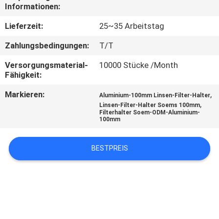
Informationen:
TRETEN
Lieferzeit:
25~35 Arbeitstag
SIE
Zahlungsbedingungen:
T/T
MIT
Versorgungsmaterial-
10000 Stücke /Month
UNS
Fähigkeit:
IN
Markieren:
,
Aluminium-100mm Linsen-Filter-Halter
VERBINDUNG
,
Linsen-Filter-Halter Soems 100mm
Filterhalter Soem-ODM-Aluminium-
100mm
FORDERN
BESTPREIS
SIE
EIN
ZITAT
SITEMAP