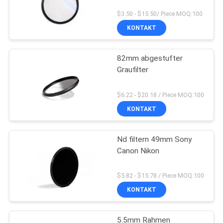
$3.50 - $15.50/ Piece MOQ:100
KONTAKT
82mm abgestufter
Graufilter
$6.22 - $20.18 / Piece MOQ:100
KONTAKT
Nd filtern 49mm Sony
Canon Nikon
$5.82 - $15.78 / Piece MOQ:100
KONTAKT
5.5mm Rahmen