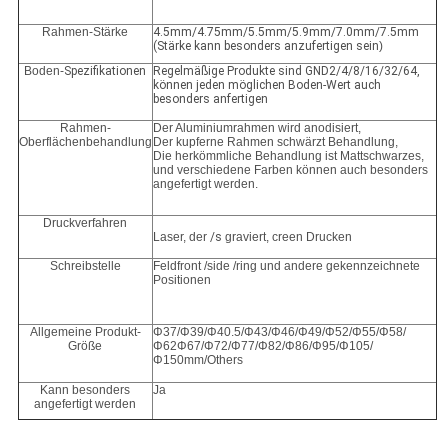
Rahmen-Stärke
4.5mm/4.75mm/5.5mm/5.9mm/7.0mm/7.5mm
(Stärke kann besonders anzufertigen sein
)
Boden-
Spezifikationen
Regelmäßige Produkte sind GND2/4/8/16/32/64,
können jeden möglichen Boden-Wert auch
besonders anfertigen
Rahmen-
Der Aluminiumrahmen wird anodisiert,
Oberflächenbehandlung
Der kupferne Rahmen schwärzt Behandlung,
Die herkömmliche Behandlung ist Mattschwarzes,
und verschiedene Farben können auch besonders
angefertigt werden.
Druckverfahren
Laser, der
/s
graviert, creen Drucken
Schreibstelle
Feldfront /side /ring und andere gekennzeichnete
Positionen
Allgemeine Produkt-
Φ37/Φ39/Φ40.5/Φ43/Φ46/Φ49/Φ52/Φ55/Φ58/
Größe
Φ62Φ67/Φ72/Φ77/Φ82/Φ86/Φ95/Φ105/
Φ150mm/Others
Kann besonders
Ja
angefertigt werden