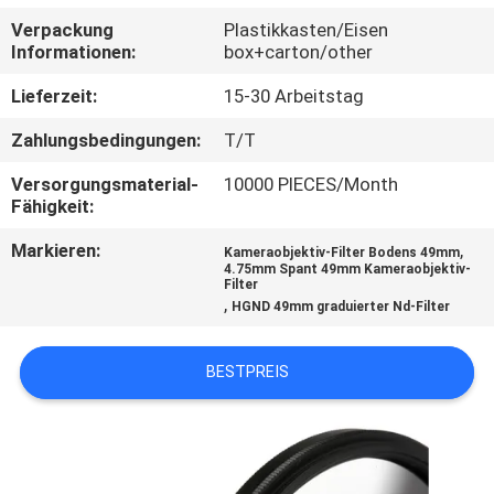
Verpackung
Plastikkasten/Eisen
TRETEN
Informationen:
box+carton/other
SIE
Lieferzeit:
15-30 Arbeitstag
MIT
Zahlungsbedingungen:
T/T
UNS
Versorgungsmaterial-
10000 PIECES/Month
IN
Fähigkeit:
VERBINDUNG
Markieren:
,
Kameraobjektiv-Filter Bodens 49mm
4.75mm Spant 49mm Kameraobjektiv-
Filter
FORDERN
,
HGND 49mm graduierter Nd-Filter
SIE
BESTPREIS
EIN
ZITAT
SITEMAP