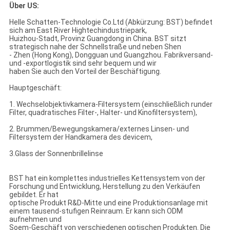
Über US:
Helle Schatten-Technologie Co.Ltd (Abkürzung: BST) befindet
sich am East River Hightechindustriepark,
Huizhou-Stadt, Provinz Guangdong in China. BST sitzt
strategisch nahe der Schnellstraße und neben Shen
- Zhen (Hong Kong), Dongguan und Guangzhou. Fabrikversand-
und -exportlogistik sind sehr bequem und wir
haben Sie auch den Vorteil der Beschäftigung.
Hauptgeschäft:
1. Wechselobjektivkamera-Filtersystem (einschließlich runder
Filter, quadratisches Filter-, Halter- und Kinofiltersystem),
2. Brummen/Bewegungskamera/externes Linsen- und
Filtersystem der Handkamera des devicem,
3.Glass der Sonnenbrillelinse
BST hat ein komplettes industrielles Kettensystem von der
Forschung und Entwicklung, Herstellung zu den Verkäufen
gebildet. Er hat
optische Produkt R&D-Mitte und eine Produktionsanlage mit
einem tausend-stufigen Reinraum. Er kann sich ODM
aufnehmen und
Soem-Geschäft von verschiedenen optischen Produkten. Die