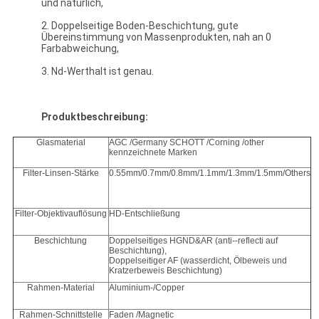
und natürlich,
2. Doppelseitige Boden-Beschichtung, gute
Übereinstimmung von Massenprodukten, nah an 0
Farbabweichung,
3. Nd-Werthalt ist genau.
Produktbeschreibung:
Glasmaterial
AGC /Germany SCHOTT /Corning /other
kennzeichnete Marken
Filter-Linsen-Stärke
0.55mm/0.7mm/0.8mm/1.1mm/1.3mm/1.5mm/Others
Filter-Objektivauflösung
HD-Entschließung
Beschichtung
Doppelseitiges HGND&AR (anti--reflecti auf
Beschichtung),
Doppelseitiger AF (wasserdicht, Ölbeweis und
Kratzerbeweis Beschichtung)
Rahmen-Material
Aluminium-/Copper
Rahmen-Schnittstelle
Faden /Magnetic