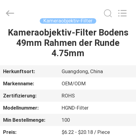
Bright
Shadow
Technology
Ltd..
All
Kameraobjektiv-Filter
Rights
Reserved.
Kameraobjektiv-Filter Bodens
HAUS
49mm Rahmen der Runde
PRODUKTE
4.75mm
ÜBER
Herkunftsort:
Guangdong, China
UNS
Markenname:
OEM/ODM
Zertifizierung:
ROHS
FABRIK-
Modellnummer:
HGND-Filter
AUSFLUG
Min Bestellmenge:
100
QUALITÄTSKONTROLLE
Preis:
$6.22 - $20.18 / Piece