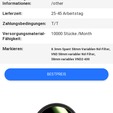
Informationen:
/other
TRETEN
Lieferzeit:
25-45 Arbeitstag
SIE
Zahlungsbedingungen:
T/T
MIT
Versorgungsmaterial-
10000 Stücke /Month
UNS
Fähigkeit:
IN
Markieren:
,
8.3mm Spant 58mm Variablen-Nd-Filter
VERBINDUNG
,
VND 58mm variabler Nd-Filter
58mm variables VND2-400
FORDERN
BESTPREIS
SIE
EIN
ZITAT
SITEMAP