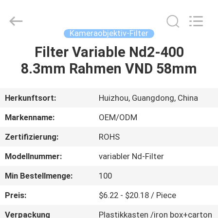
Bright
Shadow
Technology
Ltd..
All
Kameraobjektiv-Filter
Rights
Reserved.
Filter Variable Nd2-400
HAUS
8.3mm Rahmen VND 58mm
PRODUKTE
Herkunftsort:
Huizhou, Guangdong, China
ÜBER
Markenname:
OEM/ODM
UNS
Zertifizierung:
ROHS
Modellnummer:
variabler Nd-Filter
FABRIK-
AUSFLUG
Min Bestellmenge:
100
Preis:
$6.22 - $20.18 / Piece
QUALITÄTSKONTROLLE
Verpackung
Plastikkasten /iron box+carton