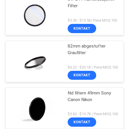
Filter
$3.50 - $15.50/ Piece MOQ:100
KONTAKT
82mm abgestufter
Graufilter
$6.22 - $20.18 / Piece MOQ:100
KONTAKT
Nd filtern 49mm Sony
Canon Nikon
$5.82 - $15.78 / Piece MOQ:100
KONTAKT