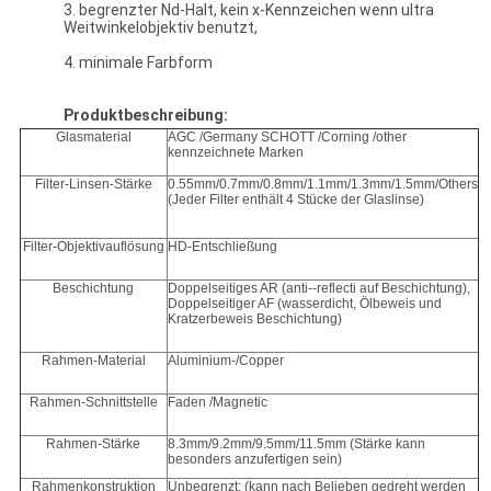
3. begrenzter Nd-Halt, kein x-Kennzeichen wenn ultra
Weitwinkelobjektiv benutzt,
4. minimale Farbform
Produktbeschreibung:
Glasmaterial
AGC /Germany SCHOTT /Corning /other
kennzeichnete Marken
Filter-Linsen-Stärke
0.55mm/0.7mm/0.8mm/1.1mm/1.3mm/1.5mm/Others
(Jeder Filter enthält 4 Stücke der Glaslinse)
Filter-Objektivauflösung
HD-Entschließung
Beschichtung
Doppelseitiges AR (anti--reflecti auf Beschichtung),
Doppelseitiger AF (wasserdicht, Ölbeweis und
Kratzerbeweis Beschichtung)
Rahmen-Material
Aluminium-/Copper
Rahmen-Schnittstelle
Faden /Magnetic
Rahmen-Stärke
8.3mm/9.2mm/9.5mm/11.5mm (Stärke kann
besonders anzufertigen sein)
Rahmenkonstruktion
Unbegrenzt: (kann nach Belieben gedreht werden