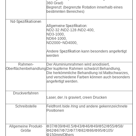
360 Grad)
Begrenzt: (begrenzte Rotation innerhalb eines
bestimmten Bereiches)
Nd-
Spezifikationen
Allgemeine Spezifikation:
ND2-32 /ND2-128 /ND2-400,
ND3-1000,
ND64-1000,
ND2000~ND4000,
Andere
Spezifikation
kann besonders angefertigt
werden
Rahmen-
Der Aluminiumrahmen wird anodisiert,
Oberflächenbehandlung
Der kupferne Rahmen schwärzt Behandlung,
Die herkömmliche Behandlung ist Mattschwarzes,
und verschiedene Farben können auch besonders
angefertigt werden.
Druckverfahren
Laser, der
/s
graviert, creen Drucken
Schreibstelle
Feldfront /side /ring und andere gekennzeichnete
Positionen
Allgemeine Produkt-
Φ37/Φ39/Φ40.5/Φ43/Φ46/Φ49/Φ52/Φ55/Φ58/
Größe
Φ62Φ67/Φ72/Φ77/Φ82/Φ86/Φ95/Φ105/
Φ150mm/Others