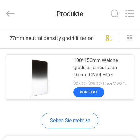
Bright
Shadow
Technology
Produkte
Ltd..
All
Rights
Reserved.
HAUS
77mm neutral density gnd4 filter online manufacture
PRODUKTE
100*150mm Weiche
graduierte neutralen
ÜBER
Dichte GNd4 Filter
UNS
$27.00 - $38.00/ Piece MOQ:100
KONTAKT
FABRIK-
AUSFLUG
Sehen Sie mehr an
QUALITÄTSKONTROLLE