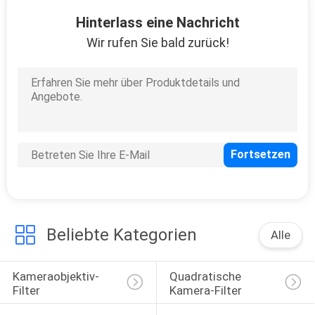
Hinterlass eine Nachricht
TRETEN
Wir rufen Sie bald zurück!
SIE
MIT
UNS
IN
VERBINDUNG
FORDERN
SIE
Beliebte Kategorien
Alle
EIN
ZITAT
Kameraobjektiv-
Quadratische 
Filter
Kamera-Filter
SITEMAP