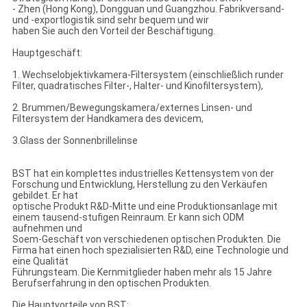
- Zhen (Hong Kong), Dongguan und Guangzhou. Fabrikversand-
und -exportlogistik sind sehr bequem und wir
haben Sie auch den Vorteil der Beschäftigung.
Hauptgeschäft:
1. Wechselobjektivkamera-Filtersystem (einschließlich runder
Filter, quadratisches Filter-, Halter- und Kinofiltersystem),
2. Brummen/Bewegungskamera/externes Linsen- und
Filtersystem der Handkamera des devicem,
3.Glass der Sonnenbrillelinse
BST hat ein komplettes industrielles Kettensystem von der
Forschung und Entwicklung, Herstellung zu den Verkäufen
gebildet. Er hat
optische Produkt R&D-Mitte und eine Produktionsanlage mit
einem tausend-stufigen Reinraum. Er kann sich ODM
aufnehmen und
Soem-Geschäft von verschiedenen optischen Produkten. Die
Firma hat einen hoch spezialisierten R&D, eine Technologie und
eine Qualität
Führungsteam. Die Kernmitglieder haben mehr als 15 Jahre
Berufserfahrung in den optischen Produkten.
Die Hauptvorteile von BST: