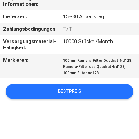
Informationen:
TRETEN
Lieferzeit:
15~30 Arbeitstag
SIE
Zahlungsbedingungen:
T/T
MIT
Versorgungsmaterial-
10000 Stücke /Month
UNS
Fähigkeit:
IN
Markieren:
,
100mm Kamera-Filter Quadrat-Nd128
VERBINDUNG
,
Kamera-Filter des Quadrat-Nd128
100mm Filter nd128
FORDERN
BESTPREIS
SIE
EIN
ZITAT
SITEMAP