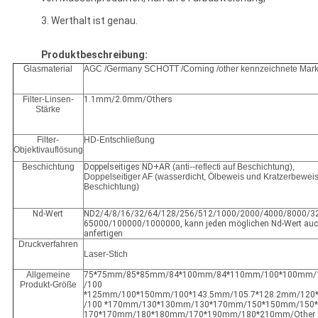
3. Werthalt ist genau.
Produktbeschreibung:
Glasmaterial
AGC /Germany SCHOTT /Corning /other kennzeichnete Mar
Filter-Linsen-
1.1mm/2.0mm/Others
Stärke
Filter-
HD-Entschließung
Objektivauflösung
Beschichtung
Doppelseitiges ND+AR
(anti--reflecti auf Beschichtung),
Doppelseitiger AF (wasserdicht, Ölbeweis und Kratzerbewei
Beschichtung)
Nd-Wert
ND2/4/8/16/32/64/128/256/512/1000/2000/4000/8000/3
65000/100000/1000000, kann jeden möglichen Nd-Wert auc
anfertigen
Druckverfahren
Laser-Stich
Allgemeine
75*75mm/85*85mm/84*100mm/84*110mm/100*100mm/
Produkt-Größe
/100
*125mm/100*150mm/100*143.5mm/105.7*128.2mm/12
/100 *170mm/130*130mm/130*170mm/150*150mm/150
170*170mm/180*180mm/170*190mm/180*210mm/Other