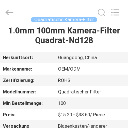
Bright
Shadow
Technology
Ltd..
All
Quadratische Kamera-Filter
Rights
Reserved.
1.0mm 100mm Kamera-Filter
HAUS
Quadrat-Nd128
PRODUKTE
Herkunftsort:
Guangdong, China
ÜBER
Markenname:
OEM/ODM
UNS
Zertifizierung:
ROHS
Modellnummer:
Quadratischer Filter
FABRIK-
AUSFLUG
Min Bestellmenge:
100
Preis:
$15.20 - $38.60/ Piece
QUALITÄTSKONTROLLE
Verpackung
Blasenkasten/-anderer