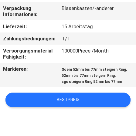
Verpackung
Blasenkasten/-anderer
TRETEN
Informationen:
SIE
Lieferzeit:
15 Arbeitstag
MIT
Zahlungsbedingungen:
T/T
UNS
Versorgungsmaterial-
100000Piece /Month
IN
Fähigkeit:
VERBINDUNG
Markieren:
,
Soem 52mm bis 77mm steigern Ring
,
52mm bis 77mm steigern Ring
sgs steigern Ring 52mm bis 77mm
FORDERN
SIE
BESTPREIS
EIN
ZITAT
SITEMAP