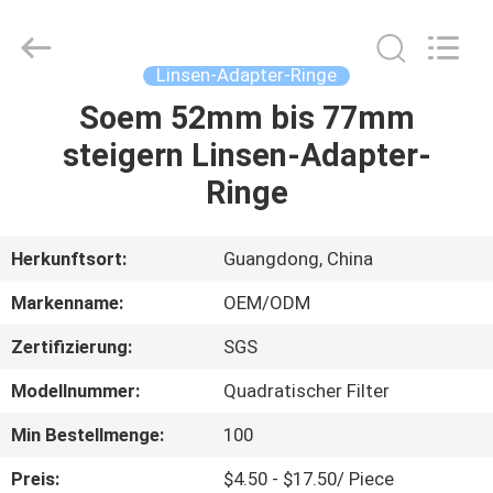
Bright
Shadow
Technology
Ltd..
All
Linsen-Adapter-Ringe
Rights
Reserved.
Soem 52mm bis 77mm
HAUS
steigern Linsen-Adapter-
PRODUKTE
Ringe
ÜBER
Herkunftsort:
Guangdong, China
UNS
Markenname:
OEM/ODM
Zertifizierung:
SGS
FABRIK-
Modellnummer:
Quadratischer Filter
AUSFLUG
Min Bestellmenge:
100
QUALITÄTSKONTROLLE
Preis:
$4.50 - $17.50/ Piece