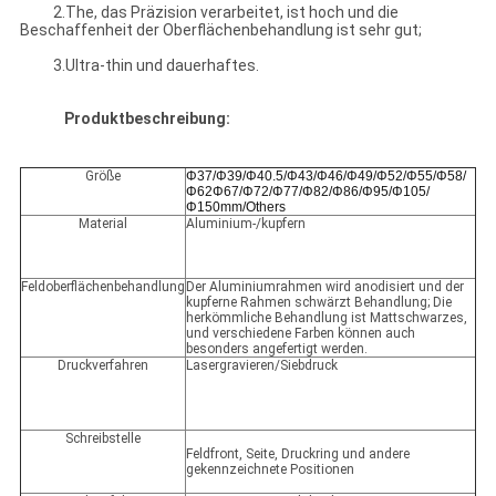
2.The, das Präzision verarbeitet, ist hoch und die
Beschaffenheit der Oberflächenbehandlung ist sehr gut;
3.Ultra-thin und dauerhaftes.
Produktbeschreibung:
Größe
Φ37/Φ39/Φ40.5/Φ43/Φ46/Φ49/Φ52/Φ55/Φ58/
Φ62Φ67/Φ72/Φ77/Φ82/Φ86/Φ95/Φ105/
Φ150mm/Others
Material
Aluminium-/kupfern
Feldoberflächenbehandlung
Der Aluminiumrahmen wird anodisiert und der
kupferne Rahmen schwärzt Behandlung; Die
herkömmliche Behandlung ist Mattschwarzes,
und verschiedene Farben können auch
besonders angefertigt werden.
Druckverfahren
Lasergravieren/Siebdruck
Schreibstelle
Feldfront, Seite, Druckring und andere
gekennzeichnete Positionen