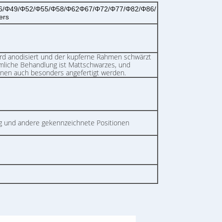
6/Φ49/Φ52/Φ55/Φ58/Φ62Φ67/Φ72/Φ77/Φ82/Φ86/
ers
d anodisiert und der kupferne Rahmen schwärzt
liche Behandlung ist Mattschwarzes, und
nen auch besonders angefertigt werden.
ing und andere gekennzeichnete Positionen