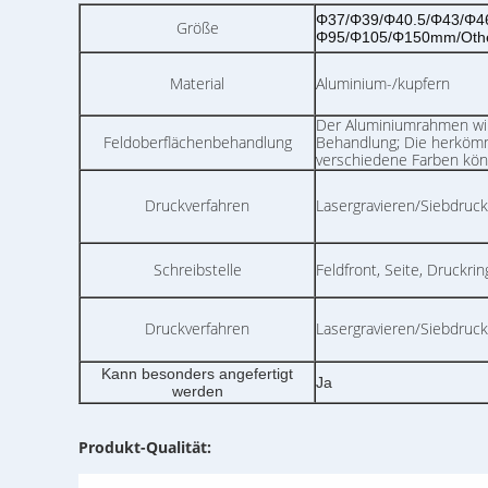
Φ37/Φ39/Φ40.5/Φ43/Φ4
Größe
Φ95/Φ105/Φ150mm/Oth
Material
Aluminium-/kupfern
Der Aluminiumrahmen wir
Feldoberflächenbehandlung
Behandlung; Die herkömm
verschiedene Farben kön
Druckverfahren
Lasergravieren/Siebdruck
Schreibstelle
Feldfront, Seite, Druckr
Druckverfahren
Lasergravieren/Siebdruck
Kann besonders angefertigt
Ja
werden
Produkt-Qualität: