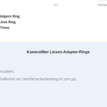
Art:
Kamer
eigern Ring
,
inse Ring
,
s 77mm
Kamerafilter Linsen-Adapter-Ringe
talliert;
affenheit der Oberflächenbehandlung ist sehr gut;