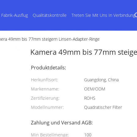
Fabrik-Ausflug
Qualitätskontrolle
Treten Sie Mit Uns In Verbindung
era 49mm bis 77mm steigern Linsen-Adapter-Ringe
Kamera 49mm bis 77mm steiger
Produktdetails:
Herkunftsort:
Guangdong, China
Markenname:
OEM/ODM
Zertifizierung:
ROHS
Modellnummer:
Quadratischer Filter
Zahlung und Versand AGB:
Min Bestellmenge:
100