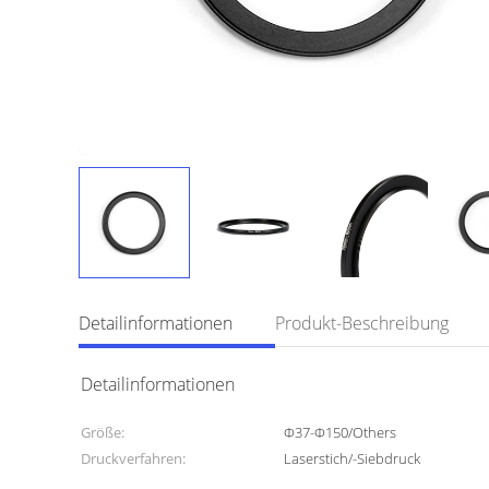
Detailinformationen
Produkt-Beschreibung
Detailinformationen
Größe:
Φ37-Φ150/Others
Druckverfahren:
Laserstich/-Siebdruck