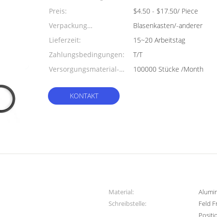
Preis:
$4.50 - $17.50/ Piece
Verpackung
Blasenkasten/-anderer
Informationen:
Lieferzeit:
15~20 Arbeitstag
Zahlungsbedingungen:
T/T
Versorgungsmaterial-
100000 Stücke /Month
Fähigkeit:
KONTAKT
Material:
Alumi
Schreibstelle:
Feld F
Positi