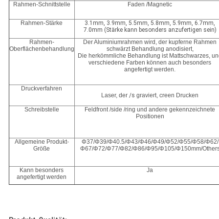
Rahmen-Schnittstelle
Faden /Magnetic
Rahmen-Stärke
3.1mm, 3.9mm, 5.5mm, 5.8mm, 5.9mm, 6.7mm,
7.0mm (Stärke kann besonders anzufertigen sein)
Rahmen-
Der Aluminiumrahmen wird, der kupferne Rahmen
Oberflächenbehandlung
schwärzt Behandlung anodisiert,
Die herkömmliche Behandlung ist Mattschwarzes, u
verschiedene Farben können auch besonders
angefertigt werden.
Druckverfahren
Laser, der
/s
graviert, creen Drucken
Schreibstelle
Feldfront /side /ring und andere gekennzeichnete
Positionen
Allgemeine Produkt-
Φ37/Φ39/Φ40.5/Φ43/Φ46/Φ49/Φ52/Φ55/Φ58/Φ62/
Größe
Φ67/Φ72/Φ77/Φ82/Φ86/Φ95/Φ105/Φ150mm/Other
Kann besonders
Ja
angefertigt werden