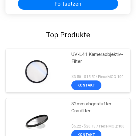
Fortsetzen
Top Produkte
UV-L41 Kameraobjektiv-
Filter
$3.50 - $15.50/ Piece MOQ:100
KONTAKT
82mm abgestufter
Graufilter
$6.22 - $20.18 / Piece MOQ:100
KONTAKT