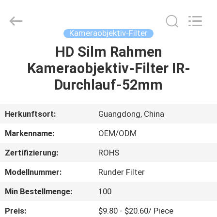
Bright
Shadow
Technology
Ltd..
All
Kameraobjektiv-Filter
Rights
Reserved.
HD Silm Rahmen
HAUS
Kameraobjektiv-Filter IR-
PRODUKTE
Durchlauf-52mm
ÜBER
Herkunftsort:
Guangdong, China
UNS
Markenname:
OEM/ODM
Zertifizierung:
ROHS
FABRIK-
Modellnummer:
Runder Filter
AUSFLUG
Min Bestellmenge:
100
QUALITÄTSKONTROLLE
Preis:
$9.80 - $20.60/ Piece