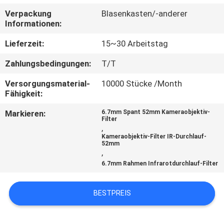
Verpackung
Blasenkasten/-anderer
TRETEN
Informationen:
SIE
Lieferzeit:
15~30 Arbeitstag
MIT
Zahlungsbedingungen:
T/T
UNS
Versorgungsmaterial-
10000 Stücke /Month
IN
Fähigkeit:
VERBINDUNG
Markieren:
6.7mm Spant 52mm Kameraobjektiv-
Filter
,
FORDERN
Kameraobjektiv-Filter IR-Durchlauf-
52mm
,
SIE
6.7mm Rahmen Infrarotdurchlauf-Filter
EIN
ZITAT
BESTPREIS
SITEMAP