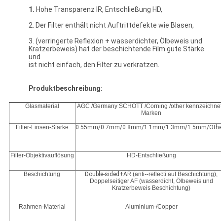
1.
Hohe Transparenz IR, Entschließung HD,
2. Der Filter enthält nicht Auftrittdefekte wie Blasen,
3. (verringerte Reflexion + wasserdichter, Ölbeweis und
Kratzerbeweis) hat der beschichtende Film gute Stärke
und
ist nicht einfach, den Filter zu verkratzen.
Produktbeschreibung:
Glasmaterial
AGC /Germany SCHOTT /Corning /other kennzeichne
Marken
Filter-Linsen-Stärke
0.55mm/0.7mm/0.8mm/1.1mm/1.3mm/1.5mm/Othe
Filter-Objektivauflösung
HD-Entschließung
Beschichtung
Double-sided+AR
(anti--reflecti auf Beschichtung),
Doppelseitiger AF (wasserdicht, Ölbeweis und
Kratzerbeweis Beschichtung)
Rahmen-Material
Aluminium-/Copper