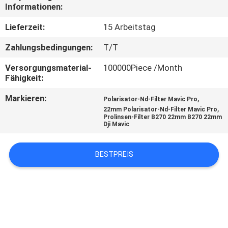
Informationen:
TRETEN
Lieferzeit:
15 Arbeitstag
SIE
Zahlungsbedingungen:
T/T
MIT
Versorgungsmaterial-
100000Piece /Month
UNS
Fähigkeit:
IN
Markieren:
,
Polarisator-Nd-Filter Mavic Pro
VERBINDUNG
,
22mm Polarisator-Nd-Filter Mavic Pro
Prolinsen-Filter B270 22mm B270 22mm
Dji Mavic
FORDERN
BESTPREIS
SIE
EIN
ZITAT
SITEMAP