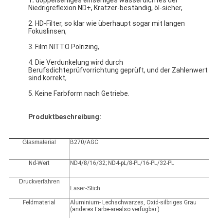
1.
doppelseitiges einseitiges wasserdichtes der 
Niedrigreflexion ND+, Kratzer-beständig, öl-sicher,
2. HD-Filter, so klar wie überhaupt sogar mit langen 
Fokuslinsen
,
3.
Film NITTO Polrizing
,
4.
Die Verdunkelung wird durch 
Berufsdichteprüfvorrichtung geprüft, und der Zahlenwert 
sind korrekt,
5. Keine Farbform nach Getriebe.
Produktbeschreibung:
Glasmaterial
B270/AGC
Nd-Wert
ND4/8/16/32; ND4-pL/8-PL/16-PL/32-PL
Druckverfahren
Laser-Stich
Feldmaterial
Aluminium- Lechschwarzes, Oxid-silbriges Grau
(anderes Farbe-arealso verfügbar.)