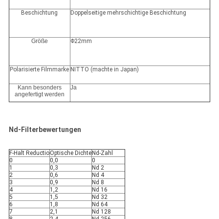
Beschichtung
Doppelseitige mehrschichtige Beschichtung
Größe
Φ22mm
Polarisierte Filmmarke
NITTO (machte in Japan)
Kann besonders
Ja
angefertigt werden
Nd-Filterbewertungen
F-Halt Reductio
Optische Dichte
Nd-Zahl
0
0,0
0
1
0,3
Nd 2
2
0,6
Nd 4
3
0,9
Nd 8
4
1,2
Nd 16
5
1,5
Nd 32
6
1,8
Nd 64
7
2,1
Nd 128