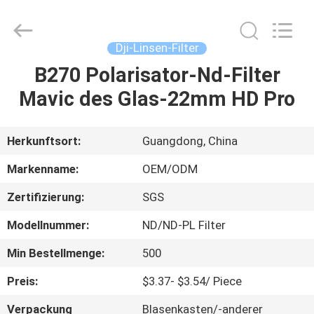
Bright
Shadow
Technology
Ltd..
All
Dji-Linsen-Filter
Rights
Reserved.
B270 Polarisator-Nd-Filter
HAUS
Mavic des Glas-22mm HD Pro
PRODUKTE
Herkunftsort:
Guangdong, China
ÜBER
Markenname:
OEM/ODM
UNS
Zertifizierung:
SGS
Modellnummer:
ND/ND-PL Filter
FABRIK-
AUSFLUG
Min Bestellmenge:
500
Preis:
$3.37- $3.54/ Piece
QUALITÄTSKONTROLLE
Verpackung
Blasenkasten/-anderer