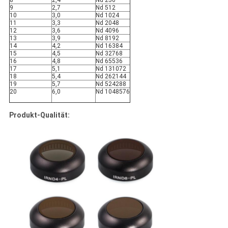
8
2,4
Nd 256
9
2,7
Nd 512
10
3,0
Nd 1024
11
3,3
Nd 2048
12
3,6
Nd 4096
13
3,9
Nd 8192
14
4,2
Nd 16384
15
4,5
Nd 32768
16
4,8
Nd 65536
17
5,1
Nd 131072
18
5,4
Nd 262144
19
5,7
Nd 524288
20
6,0
Nd 1048576
Produkt-Qualität: