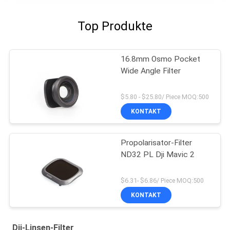
Top Produkte
16.8mm Osmo Pocket
Wide Angle Filter
$5.80 - $25.80/ Piece MOQ:500
KONTAKT
Propolarisator-Filter
ND32 PL Dji Mavic 2
$6.31- $6.86/ Piece MOQ:500
KONTAKT
Dji-Linsen-Filter