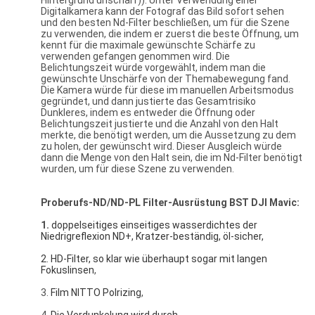
Hintergrund unscharf)). Unter Verwendung einer
Digitalkamera kann der Fotograf das Bild sofort sehen
und den besten Nd-Filter beschließen, um für die Szene
zu verwenden, die indem er zuerst die beste Öffnung, um
kennt für die maximale gewünschte Schärfe zu
verwenden gefangen genommen wird. Die
Belichtungszeit würde vorgewählt, indem man die
gewünschte Unschärfe von der Themabewegung fand.
Die Kamera würde für diese im manuellen Arbeitsmodus
gegründet, und dann justierte das Gesamtrisiko
Dunkleres, indem es entweder die Öffnung oder
Belichtungszeit justierte und die Anzahl von den Halt
merkte, die benötigt werden, um die Aussetzung zu dem
zu holen, der gewünscht wird. Dieser Ausgleich würde
dann die Menge von den Halt sein, die im Nd-Filter benötigt
wurden, um für diese Szene zu verwenden.
Proberufs-ND/ND-PL Filter-Ausrüstung
BST
DJI Mavic:
1.
doppelseitiges einseitiges wasserdichtes der 
Niedrigreflexion ND+, Kratzer-beständig, öl-sicher,
2. HD-Filter, so klar wie überhaupt sogar mit langen 
Fokuslinsen
,
3.
Film NITTO Polrizing
,