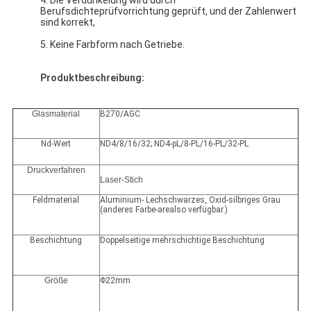
4.
Die Verdunkelung wird durch 
Berufsdichteprüfvorrichtung geprüft, und der Zahlenwert 
sind korrekt,
5. Keine Farbform nach Getriebe.
Produktbeschreibung:
Glasmaterial
B270/AGC
Nd-Wert
ND4/8/16/32; ND4-pL/8-PL/16-PL/32-PL
Druckverfahren
Laser-Stich
Feldmaterial
Aluminium- Lechschwarzes, Oxid-silbriges Grau
(anderes Farbe-arealso verfügbar.)
Beschichtung
Doppelseitige mehrschichtige Beschichtung
Größe
Φ22mm