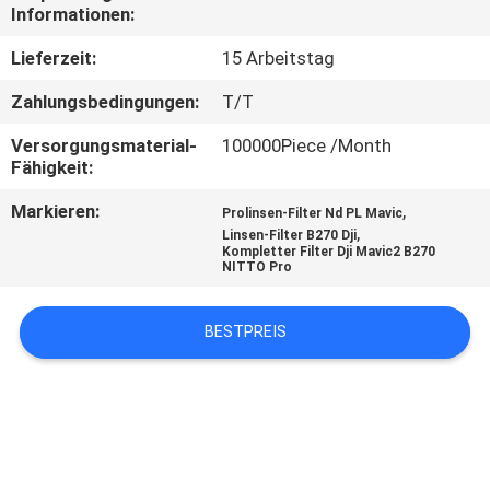
Informationen:
TRETEN
Lieferzeit:
15 Arbeitstag
SIE
Zahlungsbedingungen:
T/T
MIT
Versorgungsmaterial-
100000Piece /Month
UNS
Fähigkeit:
IN
Markieren:
,
Prolinsen-Filter Nd PL Mavic
VERBINDUNG
,
Linsen-Filter B270 Dji
Kompletter Filter Dji Mavic2 B270
NITTO Pro
FORDERN
BESTPREIS
SIE
EIN
ZITAT
SITEMAP