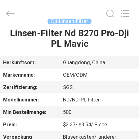
Bright
Shadow
Technology
Ltd..
All
Dji-Linsen-Filter
Rights
Reserved.
Linsen-Filter Nd B270 Pro-Dji
HAUS
PL Mavic
PRODUKTE
Herkunftsort:
Guangdong, China
ÜBER
Markenname:
OEM/ODM
UNS
Zertifizierung:
SGS
Modellnummer:
ND/ND-PL Filter
FABRIK-
AUSFLUG
Min Bestellmenge:
500
Preis:
$3.37- $3.54/ Piece
QUALITÄTSKONTROLLE
Verpackung
Blasenkasten/-anderer