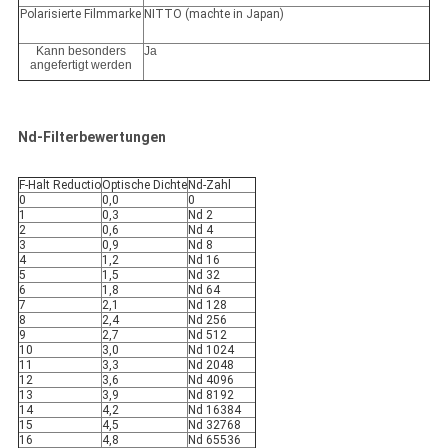
Polarisierte Filmmarke
NITTO (machte in Japan)
Kann besonders
Ja
angefertigt werden
Nd-Filterbewertungen
F-Halt Reductio
Optische Dichte
Nd-Zahl
0
0,0
0
1
0,3
Nd 2
2
0,6
Nd 4
3
0,9
Nd 8
4
1,2
Nd 16
5
1,5
Nd 32
6
1,8
Nd 64
7
2,1
Nd 128
8
2,4
Nd 256
9
2,7
Nd 512
10
3,0
Nd 1024
11
3,3
Nd 2048
12
3,6
Nd 4096
13
3,9
Nd 8192
14
4,2
Nd 16384
15
4,5
Nd 32768
16
4,8
Nd 65536