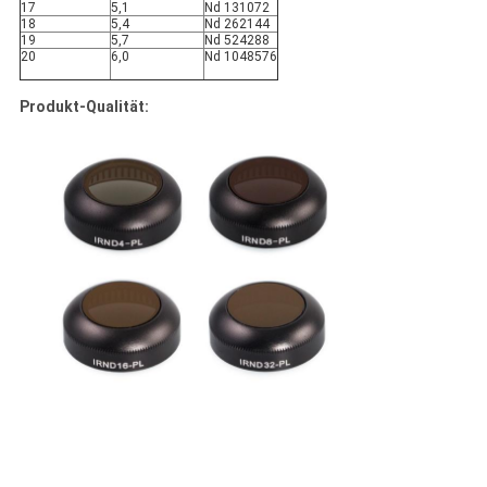
17
5,1
Nd 131072
18
5,4
Nd 262144
19
5,7
Nd 524288
20
6,0
Nd 1048576
Produkt-Qualität: