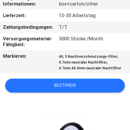
Informationen:
box+carton/other
TRETEN
Lieferzeit:
15-30 Arbeitstag
SIE
Zahlungsbedingungen:
T/T
MIT
Versorgungsmaterial-
5000 Stücke /Month
UNS
Fähigkeit:
IN
Markieren:
,
,
40
5 Nachtverschmutzungs-Filter
VERBINDUNG
,
0.7mm neutraler Nachtfilter
0.7mm 40.5mm neutraler Nachtfilter
FORDERN
BESTPREIS
SIE
EIN
ZITAT
SITEMAP