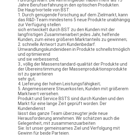
Führungsteam. Die Kernmitglieder haben mehr als 15
Jahre Berufserfahrung in den optischen Produkten.
Die Hauptvorteile von BST:
1. Durch genügende Forschung auf dem Zielmarkt, kann
das R&D-Team mindestens 5 neue Produkte unabhängig
zur Verfügung stellen
sich entwickelt durch BST zu den Kunden mit der
langfristigen Zusammenarbeit jedes Jahr, helfende
Kunden, zum eines größeren Marktanteils zu gewinnen;
2. schnelle Antwort zum Kundenbedarf.
Umwandlungskundenideen in Produkte schnellstmöglich
und optimierend
und sie verbessernd;
3., völlig der Massenstandard-qualität der Produkte und
der Übereinstimmung der Massenproduktionsprodukte
ist zu garantieren
sehr gut;
4. Lieferung der hohen Leistungsfähigkeit;
5. Angemessenere Steuerkosten, Kunden mit größerem
Marktwert versehen.
Produkt und Service BSTS sind durch Kunden und den
Markt für eine lange Zeit geprüft worden. Der
Kundendienst
lässt das ganze Team überzeugter jede neue
Herausforderung annehmen. Wir schätzen auch die
Gelegenheit, mit zusammenzuarbeiten
Sie: Ist unser gemeinsames Ziel und Verfolgung mit
Gewinn für beide Parteien.