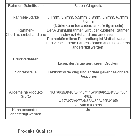
Rahmen-Schnittstelle
Faden /Magnetic
Rahmen-Stärke
3.1mm, 3.9mm, 5.5mm, 5.8mm, 5.9mm, 6.7mm,
7.0mm
(Stärke kann besonders anzufertigen sein)
Rahmen-
Der Aluminiumrahmen wird, der kupferne Rahmen
Oberflächenbehandlung
schwärzt Behandlung anodisiert,
Die herkömmliche Behandlung ist Mattschwarzes,
und verschiedene Farben können auch besonders
angefertigt werden.
Druckverfahren
Laser, der
/s
graviert, creen Drucken
Schreibstelle
Feldfront /side /ring und andere gekennzeichnete
Positionen
Allgemeine Produkt-
Φ37/Φ39/Φ40.5/Φ43/Φ46/Φ49/Φ52/Φ55/Φ58/
Größe
Φ62/
Φ67/Φ72/Φ77/Φ82/Φ86/Φ95/Φ105/
Φ150mm/Others
Kann besonders
Ja
angefertigt werden
Produkt-Qualität: