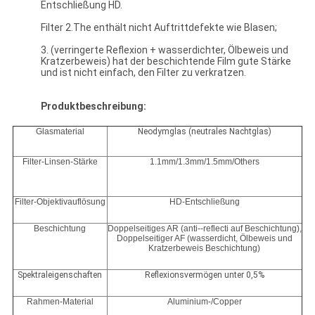
Entschließung HD.
Filter 2.The enthält nicht Auftrittdefekte wie Blasen;
3. (verringerte Reflexion + wasserdichter, Ölbeweis und
Kratzerbeweis) hat der beschichtende Film gute Stärke
und ist nicht einfach, den Filter zu verkratzen.
Produktbeschreibung:
Glasmaterial
Neodymglas (neutrales Nachtglas)
Filter-Linsen-Stärke
1.1mm/1.3mm/1.5mm/Others
Filter-Objektivauflösung
HD-Entschließung
Beschichtung
Doppelseitiges AR (anti--reflecti auf Beschichtung),
Doppelseitiger AF (wasserdicht, Ölbeweis und
Kratzerbeweis Beschichtung)
Spektraleigenschaften
Reflexionsvermögen unter 0,5%
Rahmen-Material
Aluminium-/Copper