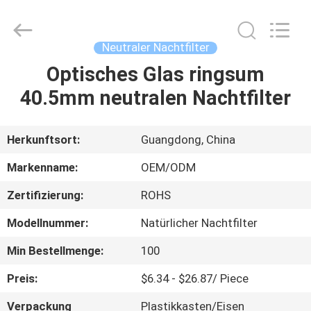
Bright
Shadow
Technology
Ltd..
All
Neutraler Nachtfilter
Rights
Reserved.
Optisches Glas ringsum
HAUS
40.5mm neutralen Nachtfilter
PRODUKTE
Herkunftsort:
Guangdong, China
ÜBER
Markenname:
OEM/ODM
UNS
Zertifizierung:
ROHS
Modellnummer:
Natürlicher Nachtfilter
FABRIK-
AUSFLUG
Min Bestellmenge:
100
Preis:
$6.34 - $26.87/ Piece
QUALITÄTSKONTROLLE
Verpackung
Plastikkasten/Eisen