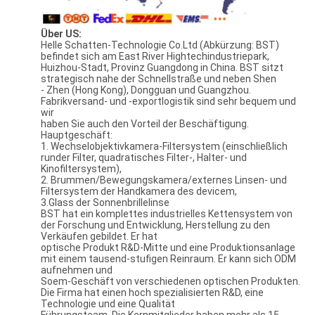
Über US:
Helle Schatten-Technologie Co.Ltd (Abkürzung: BST)
befindet sich am East River Hightechindustriepark,
Huizhou-Stadt, Provinz Guangdong in China. BST sitzt
strategisch nahe der Schnellstraße und neben Shen
- Zhen (Hong Kong), Dongguan und Guangzhou.
Fabrikversand- und -exportlogistik sind sehr bequem und
wir
haben Sie auch den Vorteil der Beschäftigung.
Hauptgeschäft:
1. Wechselobjektivkamera-Filtersystem (einschließlich
runder Filter, quadratisches Filter-, Halter- und
Kinofiltersystem),
2. Brummen/Bewegungskamera/externes Linsen- und
Filtersystem der Handkamera des devicem,
3.Glass der Sonnenbrillelinse
BST hat ein komplettes industrielles Kettensystem von
der Forschung und Entwicklung, Herstellung zu den
Verkäufen gebildet. Er hat
optische Produkt R&D-Mitte und eine Produktionsanlage
mit einem tausend-stufigen Reinraum. Er kann sich ODM
aufnehmen und
Soem-Geschäft von verschiedenen optischen Produkten.
Die Firma hat einen hoch spezialisierten R&D, eine
Technologie und eine Qualität