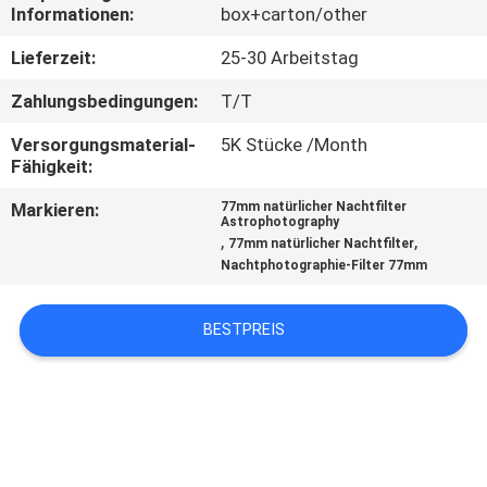
Informationen:
box+carton/other
TRETEN
Lieferzeit:
25-30 Arbeitstag
SIE
Zahlungsbedingungen:
T/T
MIT
Versorgungsmaterial-
5K Stücke /Month
UNS
Fähigkeit:
IN
Markieren:
77mm natürlicher Nachtfilter
Astrophotography
VERBINDUNG
,
,
77mm natürlicher Nachtfilter
Nachtphotographie-Filter 77mm
FORDERN
BESTPREIS
SIE
EIN
ZITAT
SITEMAP