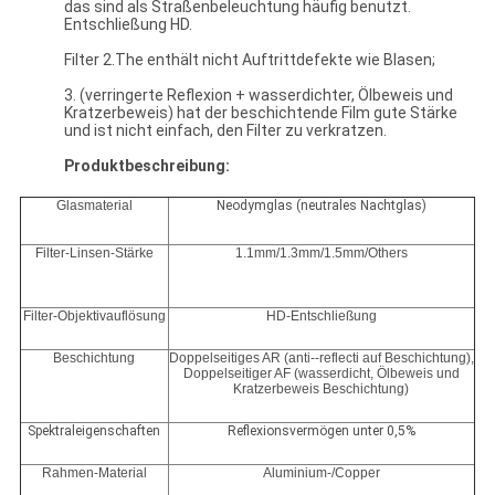
das sind als Straßenbeleuchtung häufig benutzt.
Entschließung HD.
Filter 2.The enthält nicht Auftrittdefekte wie Blasen;
3. (verringerte Reflexion + wasserdichter, Ölbeweis und
Kratzerbeweis) hat der beschichtende Film gute Stärke
und ist nicht einfach, den Filter zu verkratzen.
Produktbeschreibung:
Glasmaterial
Neodymglas (neutrales Nachtglas)
Filter-Linsen-Stärke
1.1mm/1.3mm/1.5mm/Others
Filter-Objektivauflösung
HD-Entschließung
Beschichtung
Doppelseitiges AR (anti--reflecti auf Beschichtung),
Doppelseitiger AF (wasserdicht, Ölbeweis und
Kratzerbeweis Beschichtung)
Spektraleigenschaften
Reflexionsvermögen unter 0,5%
Rahmen-Material
Aluminium-/Copper