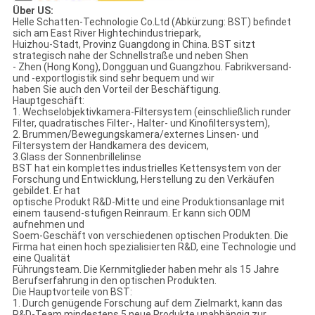
Über US:
Helle Schatten-Technologie Co.Ltd (Abkürzung: BST) befindet
sich am East River Hightechindustriepark,
Huizhou-Stadt, Provinz Guangdong in China. BST sitzt
strategisch nahe der Schnellstraße und neben Shen
- Zhen (Hong Kong), Dongguan und Guangzhou. Fabrikversand-
und -exportlogistik sind sehr bequem und wir
haben Sie auch den Vorteil der Beschäftigung.
Hauptgeschäft:
1. Wechselobjektivkamera-Filtersystem (einschließlich runder
Filter, quadratisches Filter-, Halter- und Kinofiltersystem),
2. Brummen/Bewegungskamera/externes Linsen- und
Filtersystem der Handkamera des devicem,
3.Glass der Sonnenbrillelinse
BST hat ein komplettes industrielles Kettensystem von der
Forschung und Entwicklung, Herstellung zu den Verkäufen
gebildet. Er hat
optische Produkt R&D-Mitte und eine Produktionsanlage mit
einem tausend-stufigen Reinraum. Er kann sich ODM
aufnehmen und
Soem-Geschäft von verschiedenen optischen Produkten. Die
Firma hat einen hoch spezialisierten R&D, eine Technologie und
eine Qualität
Führungsteam. Die Kernmitglieder haben mehr als 15 Jahre
Berufserfahrung in den optischen Produkten.
Die Hauptvorteile von BST:
1. Durch genügende Forschung auf dem Zielmarkt, kann das
R&D-Team mindestens 5 neue Produkte unabhängig zur