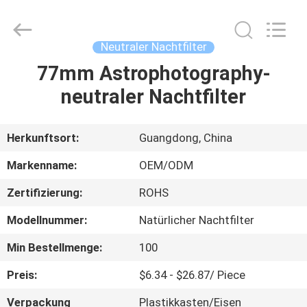
Bright
Shadow
Technology
Ltd..
All
Neutraler Nachtfilter
Rights
Reserved.
77mm Astrophotography-
HAUS
neutraler Nachtfilter
PRODUKTE
Herkunftsort:
Guangdong, China
ÜBER
Markenname:
OEM/ODM
UNS
Zertifizierung:
ROHS
Modellnummer:
Natürlicher Nachtfilter
FABRIK-
AUSFLUG
Min Bestellmenge:
100
Preis:
$6.34 - $26.87/ Piece
QUALITÄTSKONTROLLE
Verpackung
Plastikkasten/Eisen