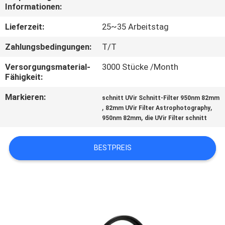
Informationen:
TRETEN
Lieferzeit:
25~35 Arbeitstag
SIE
Zahlungsbedingungen:
T/T
MIT
Versorgungsmaterial-
3000 Stücke /Month
UNS
Fähigkeit:
IN
Markieren:
schnitt UVir Schnitt-Filter 950nm 82mm
VERBINDUNG
,
,
82mm UVir Filter Astrophotography
,
950nm 82mm
die UVir Filter schnitt
FORDERN
BESTPREIS
SIE
EIN
ZITAT
SITEMAP