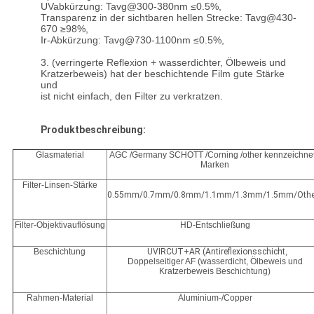
UVabkürzung: Tavg@300-380nm ≤0.5%,
Transparenz in der sichtbaren hellen Strecke: Tavg@430-
670 ≥98%,
Ir-Abkürzung: Tavg@730-1100nm ≤0.5%,
3. (verringerte Reflexion + wasserdichter, Ölbeweis und
Kratzerbeweis) hat der beschichtende Film gute Stärke
und
ist nicht einfach, den Filter zu verkratzen.
Produktbeschreibung:
Glasmaterial
AGC /Germany SCHOTT /Corning /other kennzeichne
Marken
Filter-Linsen-Stärke
0.55mm/0.7mm/0.8mm/1.1mm/1.3mm/1.5mm/Othe
Filter-Objektivauflösung
HD-Entschließung
Beschichtung
UVIRCUT+AR (Antireflexionsschicht
,
Doppelseitiger AF (wasserdicht, Ölbeweis und
Kratzerbeweis Beschichtung)
Rahmen-Material
Aluminium-/Copper