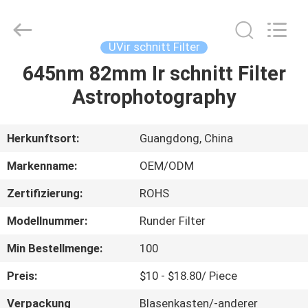
Bright
Shadow
Technology
Ltd..
All
UVir schnitt Filter
Rights
Reserved.
645nm 82mm Ir schnitt Filter
HAUS
Astrophotography
PRODUKTE
Herkunftsort:
Guangdong, China
ÜBER
Markenname:
OEM/ODM
UNS
Zertifizierung:
ROHS
Modellnummer:
Runder Filter
FABRIK-
AUSFLUG
Min Bestellmenge:
100
Preis:
$10 - $18.80/ Piece
QUALITÄTSKONTROLLE
Verpackung
Blasenkasten/-anderer