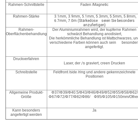
Rahmen-Schnittstelle
Faden /Magnetic
Rahmen-Stärke
3.1mm, 3.9mm, 5.1mm, 5.3mm, 5.5mm, 5.8mm,
6.7mm, 7.0m (Stärkedose seien Sie besonders
anzufertigen)
Rahmen-
Der Aluminiumrahmen wird, der kupferne Rahmen
Oberflächenbehandlung
schwärzt Behandlung anodisiert,
Die herkömmliche Behandlung ist Mattschwarzes, u
verschiedene Farben können auch sein besonder
angefertigt.
Druckverfahren
Laser, der
/s
graviert, creen Drucken
Schreibstelle
Feldfront /side /ring und andere gekennzeichnete
Positionen
Allgemeine Produkt-
Φ37/Φ39/Φ40.5/Φ43/Φ46/Φ49/Φ52/Φ55/Φ58/Φ62/
Größe
Φ67/Φ72/Φ77/Φ82/Φ86/ Φ95/Φ105/Φ150mm/Othe
Kann besonders
Ja
angefertigt werden