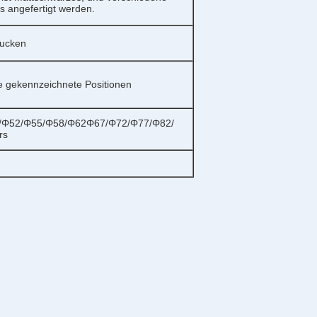
 angefertigt werden.
rucken
re gekennzeichnete Positionen
/Φ52/Φ55/Φ58/Φ62Φ67/Φ72/Φ77/Φ82/
rs