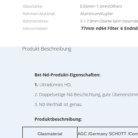
Glasstärke:
0.55mm~1.5mm/Others
Rahmen-Material:
Aluminium/Kupfer
Rahmendicke:
3.1-7.0mm (Stärke kann besonde
77mm nd64 Filter
6 Endnd-
Hervorheben:
,
Produkt-Beschreibung
Bst-Nd-Produkt-Eigenschaften:
1.
Ultradünnes HD,
2. Doppelseitige Nd-Beschichtung, gute Übereinsti
3. Nd-Werthalt ist genau.
Produktbeschreibung:
Glasmaterial
AGC /Germany SCHOTT /Cornin