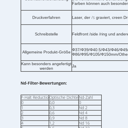
Farben können auch besonders
/s
Druckverfahren
Laser, der
graviert, creen D
Schreibstelle
Feldfront /side /ring und ande
Φ37/Φ39/Φ40.5/Φ43/Φ46/Φ49
Allgemeine Produkt-Größe
Φ86/Φ95/Φ105/Φ150mm/Othe
Kann besonders angefertigt
Ja
werden
Nd-Filter-Bewertungen:
F-Halt Reductio
Optische Dichte
Nd-Zahl
0
0,0
0
1
0,3
Nd 2
2
0,6
Nd 4
3
0,9
Nd 8
4
1,2
Nd 16