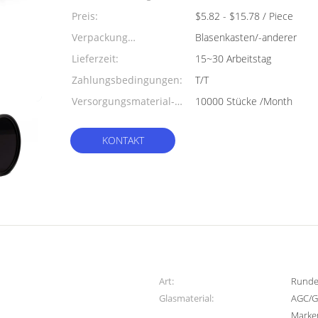
Preis:
$5.82 - $15.78 / Piece
Verpackung
Blasenkasten/-anderer
Informationen:
Lieferzeit:
15~30 Arbeitstag
Zahlungsbedingungen:
T/T
Versorgungsmaterial-
10000 Stücke /Month
Fähigkeit:
KONTAKT
Art:
Runder
Glasmaterial:
AGC/G
Marke