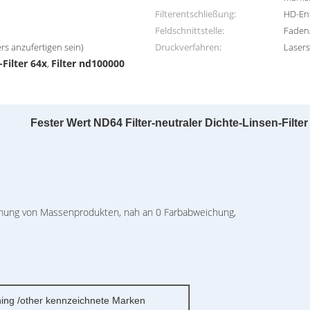
Filterentschließung:
HD-En
Feldschnittstelle:
Faden
rs anzufertigen sein)
Druckverfahren:
Lasers
Filter 64x
Filter nd100000
,
Fester Wert ND64 Filter-neutraler Dichte-Linsen-Filter
mmung von Massenprodukten, nah an 0 Farbabweichung,
g /other kennzeichnete Marken