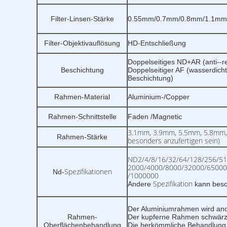
Filter-Linsen-Stärke
0.55mm/0.7mm/0.8mm/1.1mm
Filter-Objektivauflösung
HD-Entschließung
Doppelseitiges ND+AR (anti--re
Beschichtung
Doppelseitiger AF (wasserdich
Beschichtung)
Rahmen-Material
Aluminium-/Copper
Rahmen-Schnittstelle
Faden /Magnetic
3.1mm, 3.9mm, 5.5mm, 5.8mm,
Rahmen-Stärke
besonders anzufertigen sein)
ND2/4/8/16/32/64/128/256/51
2000/4000/8000/32000/6500
Spezifikationen
Nd-
/1000000
Spezifikation
Andere
kann beso
Der Aluminiumrahmen wird anod
Rahmen-
Der kupferne Rahmen schwärz
Oberflächenbehandlung
Die herkömmliche Behandlung 