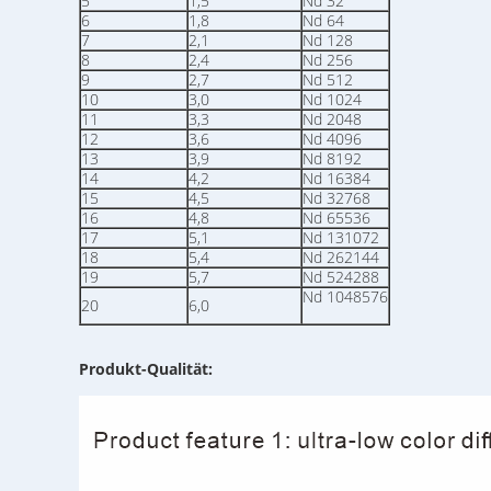
5
1,5
Nd 32
6
1,8
Nd 64
7
2,1
Nd 128
8
2,4
Nd 256
9
2,7
Nd 512
10
3,0
Nd 1024
11
3,3
Nd 2048
12
3,6
Nd 4096
13
3,9
Nd 8192
14
4,2
Nd 16384
15
4,5
Nd 32768
16
4,8
Nd 65536
17
5,1
Nd 131072
18
5,4
Nd 262144
19
5,7
Nd 524288
Nd 1048576
20
6,0
Produkt-Qualität: