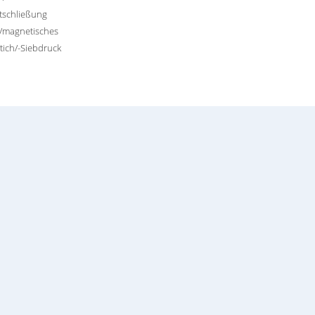
tschließung
/magnetisches
tich/-Siebdruck