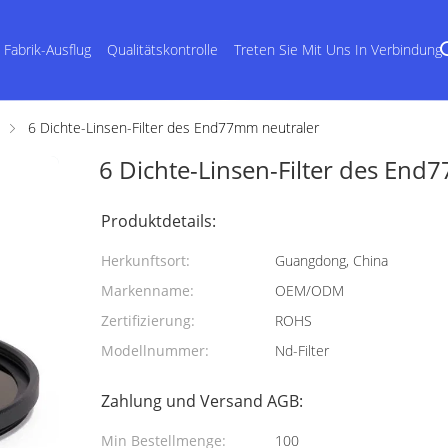
Fabrik-Ausflug
Qualitätskontrolle
Treten Sie Mit Uns In Verbindung
6 Dichte-Linsen-Filter des End77mm neutraler
6 Dichte-Linsen-Filter des End
Produktdetails:
Herkunftsort:
Guangdong, China
Markenname:
OEM/ODM
Zertifizierung:
ROHS
Modellnummer:
Nd-Filter
Zahlung und Versand AGB:
Min Bestellmenge:
100