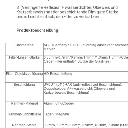
3. (Verringerte Reflexion + wasserdichter, Ölbeweis und
Kratzerbeweis) hat der beschichtende Film gute Stärke
und ist nicht einfach, den Filter zu verkratzen.
Produktbeschreibung:
Glasmaterial
AGC /Germany SCHOTT /Corning /other kennzeichnet
Marken
Filter-Linsen-Stärke
0.55mm/0.7mm/0.8mm/1.1mm/1.3mm/1.5mm/Othe
(Jeder Filter enthält 4 Stücke der Glaslinse)
Filter-Objektivauflösung
HD-Entschließung
Beschichtung
UVCUT (L41) +AR
(anti--reflecti auf Beschichtung),
Doppelseitiger AF (wasserdicht, Ölbeweis und
Kratzerbeweis Beschichtung)
Rahmen-Material
Aluminium-/Copper
Rahmen-Schnittstelle
Faden /Magnetic
Rahmen-Stärke
3.9mm, 5.5mm, 5.8mm, 5.9mm, 6.7mm, 7.0mm (Stär