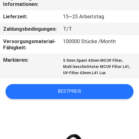
Informationen:
TRETEN
Lieferzeit:
15~25 Arbeitstag
SIE
Zahlungsbedingungen:
T/T
MIT
Versorgungsmaterial-
100000 Stücke /Month
UNS
Fähigkeit:
IN
Markieren:
,
5.5mm Spant 43mm MCUV Filter
VERBINDUNG
,
Multi beschichteter MCUV Filter L41
UV-Filter 43mm L41 Lux
FORDERN
BESTPREIS
SIE
EIN
ZITAT
SITEMAP